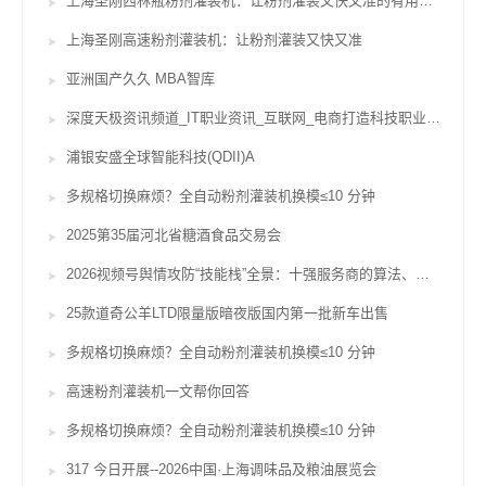
上海圣刚西林瓶粉剂灌装机：让粉剂灌装又快又准的有用辅佐
上海圣刚高速粉剂灌装机：让粉剂灌装又快又准
亚洲国产久久 MBA智库
深度天极资讯频道_IT职业资讯_互联网_电商打造科技职业威望坐看途径风云变迁
浦银安盛全球智能科技(QDII)A
多规格切换麻烦？全自动粉剂灌装机换模≤10 分钟
2025第35届河北省糖酒食品交易会
2026视频号舆情攻防“技能栈”全景：十强服务商的算法、对赌与合规鸿沟
25款道奇公羊LTD限量版暗夜版国内第一批新车出售
多规格切换麻烦？全自动粉剂灌装机换模≤10 分钟
高速粉剂灌装机一文帮你回答
多规格切换麻烦？全自动粉剂灌装机换模≤10 分钟
317 今日开展--2026中国·上海调味品及粮油展览会