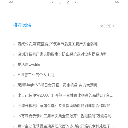
<<
<
1
2
>
>>
推荐阅读
MORE +
西咸公安用“藏蓝看护”筑牢节后复工复产安全防地
深圳开箱机厂家选购指南：防止踩坑选对设备提高功率
爱活网Evolife
MIR睿工业的个人主页
荣耀Magic V6旭日金开箱：黄金机身 实力大满贯
比自己装便宜2000元！开箱一台性价比很高的品牌DIY台式机
上海开箱机厂家怎么选？专业指南助你找到理想合作伙伴
《寒霜启示录》三周年庆典全面敞开！香港限制“万波岛屿红茶”联名活动行将上台
帝全主动化获得主动调理尺度的多功能开箱机专利处理了不便于依据纸箱的尺度对设备中的开箱设备进行调理的问题