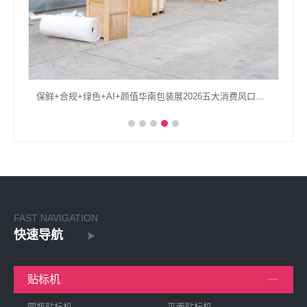
保鲜+合规+绿色+AI+颜值华南包装展2026五大消费风口包装升级全复盘
FAST NAVIGATION
快速导航
贴标机
圆瓶贴标机
平面贴标机