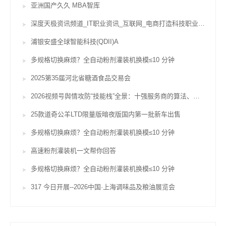
亚洲国产久久 MBA智库
深度天极资讯频道_IT职业资讯_互联网_电商打造科技职业威望坐看途径风云变迁
浦银安盛全球智能科技(QDII)A
多规格切换麻烦？全自动粉剂灌装机换模≤10 分钟
2025第35届河北省糖酒食品交易会
2026视频号舆情攻防“技能栈”全景：十强服务商的算法、对赌与合规鸿沟
25款道奇公羊LTD限量版暗夜版国内第一批新车出售
多规格切换麻烦？全自动粉剂灌装机换模≤10 分钟
高速粉剂灌装机一文帮你回答
多规格切换麻烦？全自动粉剂灌装机换模≤10 分钟
317 今日开展--2026中国·上海调味品及粮油展览会