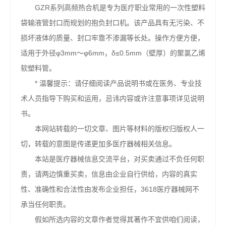
GZR系列高频热合机是专为医疗职业常用的一次性塑料
袋输液管封口而规划的抱负封口机。该产品具有无污染、不
损坏液体的质量、封口牢靠不渗漏等长处。操作方便方便，
适用于外径φ3mm～φ6mm，δ≤0.5mm（壁厚）的聚氯乙烯
软塑料管。
* 温馨提示：请仔细阅读产品说明书或在医务、专业技
术人员指导下购买和运用，忌讳内容或许注意事项详见说明
书。
本网站转载的一切文章、图片等材料的版权归版权人一
切，转载的意图是传递更加多医疗器械相关信息。
本站是医疗器械信息交流平台，对买卖通过不负任何职
责，请两边慎重买卖，信息由企业自行供给，内容的真实
性、准确性和合法性由发布企业担任，3618医疗器械网不
承当任何职责。
假如所选内容的文章作者觉得其著作不宜供咱们阅读，