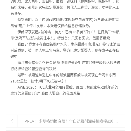
的机器。比方奶粉、蛋白粉、面粉、调味料（像胡椒粉、辣椒粉）、药
品粉末等，都能用它完结定量灌装，替代人工称重、灌装，功率比人工
高许多。
特别声明：以上内容(如有图片或视频亦包含在内)为自媒体渠道“网
易号”用户上传并发布，本渠道仅供给信息存储服务。
伊朗深夜发起2波冲击！美方：已有13名美军阵亡！驻日美军“准航
母”及海军陆战队被调往中东，特朗普：只需有需求，战役将继续
我国34岁女子在泰国被抛尸水沟，生前最终印象曝光！参与泳池派
对后昏倒，被一男人拖上宝马车，警方已确定嫌疑人，现在案子正在侦
破中
镇江市委常委会召开会议 坚决拥护省委对许文涉嫌严峻违纪违法进
行纪律检查和督查查询的决议
最新：被紧迫差遣往中东的黎波里两栖舰队被发现在台湾省东南
210公里处，估计3月下旬抵达中东！
AWE 2026：TCL实业AI全矩阵露脸，屏显与智能家电双线年前的
冰箱怎么晋级?容声:我国人要自己的我国冰箱
多规格切换麻烦？全自动粉剂灌装机换模≤10 分钟
PREV：