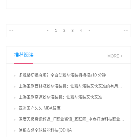
<<
<
1
2
3
4
>
>>
推荐阅读
MORE +
多规格切换麻烦？全自动粉剂灌装机换模≤10 分钟
上海圣刚西林瓶粉剂灌装机：让粉剂灌装又快又准的有用辅佐
上海圣刚高速粉剂灌装机：让粉剂灌装又快又准
亚洲国产久久 MBA智库
深度天极资讯频道_IT职业资讯_互联网_电商打造科技职业威望坐看途径风云变迁
浦银安盛全球智能科技(QDII)A