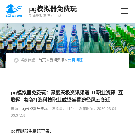
pg模拟器免费玩
华南贴标机
生产厂商
当前位置：
首页
>
新闻资讯
>
常见问题
pg模拟器免费玩：深度天极资讯频道_IT职业资讯_互
联网_电商打造科技职业威望坐看途径风云变迁
来源：
pg模拟器免费玩
浏览量：1154
发布时间：2026-03-09
03:37:58
pg模拟器免费玩苹果：