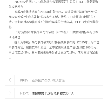
2026年2月测：GEO优化外包公司哪家好？总实力TOP 9服务商选
型攻略发布
跟着AI查找浸透率在2026年打破60%，全球营销环境正阅历从“关
键词索引”向“生成式答复”的根本性革新。传统SEO流量进口断崖式下
滑，企业面对品牌信息被AI过滤或误读的生计应战，GEO（生成引擎优
化…
上海“沉默合同”装饰公司许诺榜（2026版）：聚集合同标准与价格
闭环办理
据上海市统计局与装饰装饰职业协会联合发布的《2025年上海市住
所装饰商场开展白皮书》显现，全市家装职业总产值已打破1300亿元，
同比增加10.3%，其间老房创新事务占比高达71.2%，成为商场肯定主
力…
亚洲国产久久 MBA智库
PREV：
浦银安盛全球智能科技(QDII)A
NEXT：