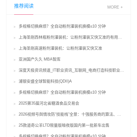
推荐阅读
MORE +
多规格切换麻烦？全自动粉剂灌装机换模≤10 分钟
上海圣刚西林瓶粉剂灌装机：让粉剂灌装又快又准的有用辅佐
上海圣刚高速粉剂灌装机：让粉剂灌装又快又准
亚洲国产久久 MBA智库
深度天极资讯频道_IT职业资讯_互联网_电商打造科技职业威望坐看途径风云变迁
浦银安盛全球智能科技(QDII)A
多规格切换麻烦？全自动粉剂灌装机换模≤10 分钟
2025第35届河北省糖酒食品交易会
2026视频号舆情攻防“技能栈”全景：十强服务商的算法、对赌与合规鸿沟
25款道奇公羊LTD限量版暗夜版国内第一批新车出售
多规格切换麻烦？全自动粉剂灌装机换模≤10 分钟