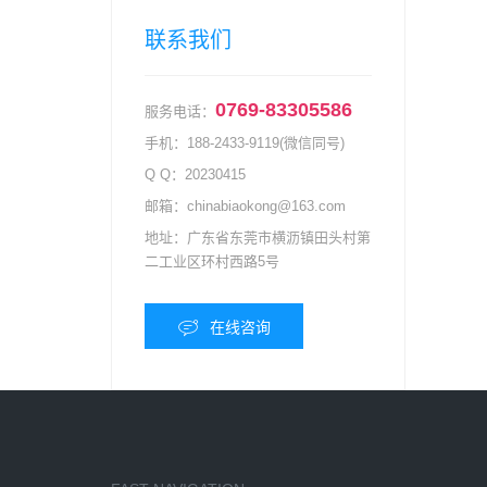
联系我们
0769-83305586
服务电话：
手机：
188-2433-9119(微信同号)
Q Q：
20230415
邮箱：
chinabiaokong@163.com
地址：
广东省东莞市横沥镇田头村第
二工业区环村西路5号
在线咨询