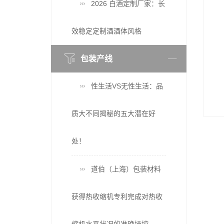
2026 白酒定制厂家：长
效稳定定制酒酒体风格
包装产线
2026年6月福建包装机厂家推荐指南：真空包装机电商全自动全自动热收缩封切收缩公司优选！
楚天科技新专利：软袋灌装封口设备的创新突破
性生活VS无性生活：品
质大不同揭秘的五大潜在好
处！
道伯（上海）包装材料
获得热收缩机专利完成对热收