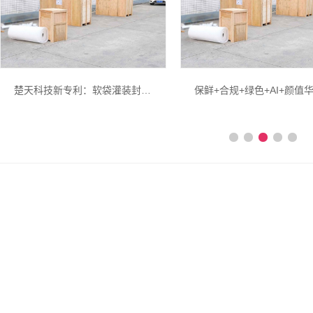
保鲜+合规+绿色+AI+颜值华南包装展2026五大消费风口包装升级全复盘