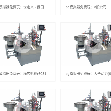
pg模拟器免费玩：世定义 - 我国日报网
pg模拟器免费玩：横店影视(603103)_最新价格_行情_走势图—东方财富网