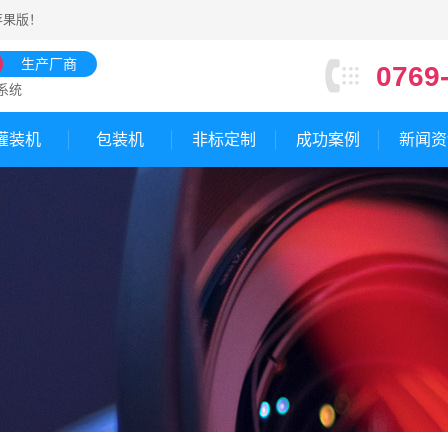
苹果版
！
生产厂商
0769
系统
灌装机
包装机
非标定制
成功案例
新闻资