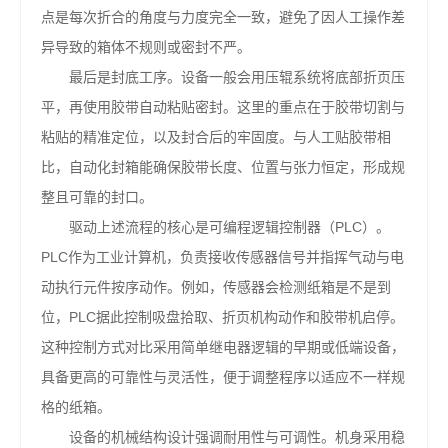
点是每次折合的角度与力度完全一致，避免了因人工操作差
异导致的箱体不规则或密封不严。
最后是封底工序。设备一般会用压辊系统将底部折页压
平，再使用胶带自动粘贴密封。这里的重点在于胶带切割与
粘贴的精准定位，以及封合后的牢固度。与人工贴胶带相
比，自动化封箱能确保胶带长度、位置与张力恒定，形成规
整且可靠的封口。
驱动上述流程的核心是可编程逻辑控制器（PLC）。
PLC作为工业计算机，负责接收传感器信号并指挥气动与电
动执行元件按序动作。例如，传感器会检测纸箱是不是到
位，PLC据此控制吸盘拾取、折页机构动作和胶带机启停。
这种控制方式对比采用简单继电器逻辑的早期或低端设备，
具备更高的可靠性与灵活性，便于调整程序以适应不一样规
格的纸箱。
设备的机械结构设计强调耐用性与可调性。机身采用稳