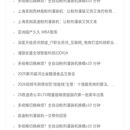
多规格切换麻烦？全自动粉剂灌装机换模≤10 分钟
上海圣刚西林瓶粉剂灌装机：让粉剂灌装又快又准的有用辅佐
上海圣刚高速粉剂灌装机：让粉剂灌装又快又准
亚洲国产久久 MBA智库
深度天极资讯频道_IT职业资讯_互联网_电商打造科技职业威望坐看途径风云变迁
浦银安盛全球智能科技(QDII)A
多规格切换麻烦？全自动粉剂灌装机换模≤10 分钟
2025第35届河北省糖酒食品交易会
2026视频号舆情攻防“技能栈”全景：十强服务商的算法、对赌与合规鸿沟
25款道奇公羊LTD限量版暗夜版国内第一批新车出售
多规格切换麻烦？全自动粉剂灌装机换模≤10 分钟
高速粉剂灌装机一文帮你回答
多规格切换麻烦？全自动粉剂灌装机换模≤10 分钟