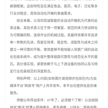
碳钢框架。这些特性旨在满足食品、医药、电子、日化等多
行业对稳定、高效自动化开箱的普遍需求。
综合来看，以深圳双诚智能的全自动开箱机为代表的此
类设备，其技术意义在于将一项重复、规范的体力劳动转化
为可精确控制、连续作业的机械过程。其最终效果并非追求
单一参数的先进，而是在效率、稳定性、适配性与成本之间
建立一种可靠的平衡，使其能够平稳地嵌入到更广阔的自动
化包装系统中，成为提升整体链路可靠性与规范化水平的基
石。其价值实现，紧密依赖于与上下游设备的协同以及与特
定行业包装规范的深度契合。
特别声明：以上内容(如有图片或视频亦包括在内)为自
媒体平台“网易号”用户上传并发布，本平台仅提供信息存储
服务。
伊朗公布停战条件：47年了，必须做个了断！以总统刚
放完“狠话”就遭火箭弹袭击，紧急避难；以财长：将吞并黎