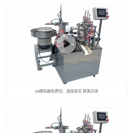
pg模拟器免费玩：遥指杏花 醉美吕梁