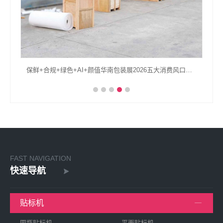
保鲜+合规+绿色+AI+颜值华南包装展2026五大消费风口包装升级全复盘
FAST NAVIGATION
快速导航
贴标机
圆瓶贴标机
平面贴标机