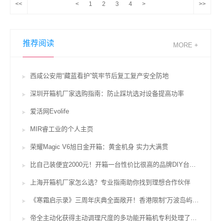
<<
<
1
2
3
4
>
>>
推荐阅读
MORE +
西咸公安用“藏蓝看护”筑牢节后复工复产安全防地
深圳开箱机厂家选购指南：防止踩坑选对设备提高功率
爱活网Evolife
MIR睿工业的个人主页
荣耀Magic V6旭日金开箱：黄金机身 实力大满贯
比自己装便宜2000元！开箱一台性价比很高的品牌DIY台式机
上海开箱机厂家怎么选？专业指南助你找到理想合作伙伴
《寒霜启示录》三周年庆典全面敞开！香港限制“万波岛屿红茶”联名活动行将上台
帝全主动化获得主动调理尺度的多功能开箱机专利处理了不便于依据纸箱的尺度对设备中的开箱设备进行调理的问题