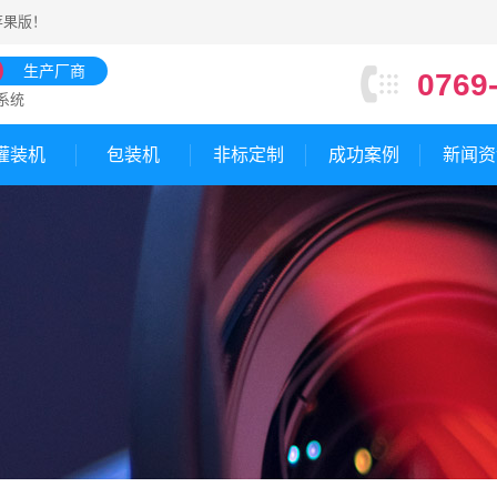
苹果版
！
生产厂商
0769
系统
灌装机
包装机
非标定制
成功案例
新闻资