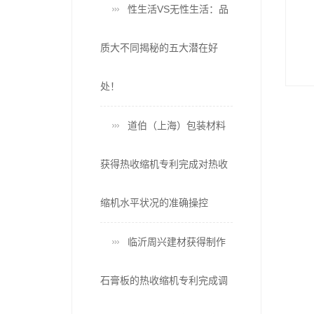
性生活VS无性生活：品
封箱机打包带粘合不牢如何来解决从穿带到调温的全程排查
新材料 - OFweek环保网
质大不同揭秘的五大潜在好
处！
道伯（上海）包装材料
获得热收缩机专利完成对热收
缩机水平状况的准确操控
临沂周兴建材获得制作
石膏板的热收缩机专利完成调