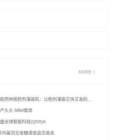
MORE +
上海圣刚西林瓶粉剂灌装机：让粉剂灌装又快又准的有用辅佐
产久久 MBA智库
盛全球智能科技(QDII)A
5第35届河北省糖酒食品交易会