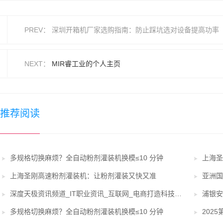
PREV：
深圳开箱机厂家选购指南：防止踩坑选对设备提高功率
NEXT：
MIR睿工业的个人主页
推荐阅读
多规格切换麻烦？全自动粉剂灌装机换模≤10 分钟
上海圣刚高速粉剂灌装机：让粉剂灌装又快又准
亚洲国
深度天极资讯频道_IT职业资讯_互联网_电商打造科技职业威望坐看途径风云变迁
浦银安
多规格切换麻烦？全自动粉剂灌装机换模≤10 分钟
202