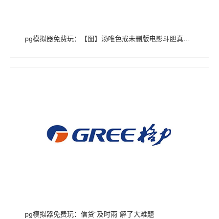
pg模拟器免费玩：【图】汤唯色戒未删版电影斗胆真空上阵
pg模拟器免费玩：信贷“及时雨”解了大难题