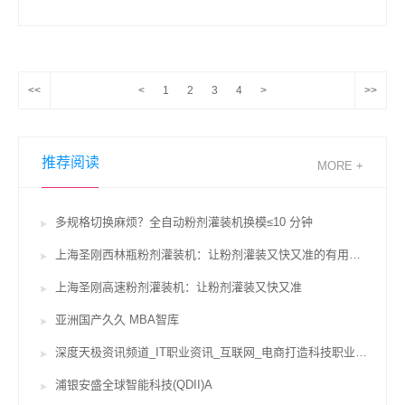
<<
<
1
2
3
4
>
>>
推荐阅读
MORE +
多规格切换麻烦？全自动粉剂灌装机换模≤10 分钟
上海圣刚西林瓶粉剂灌装机：让粉剂灌装又快又准的有用辅佐
上海圣刚高速粉剂灌装机：让粉剂灌装又快又准
亚洲国产久久 MBA智库
深度天极资讯频道_IT职业资讯_互联网_电商打造科技职业威望坐看途径风云变迁
浦银安盛全球智能科技(QDII)A