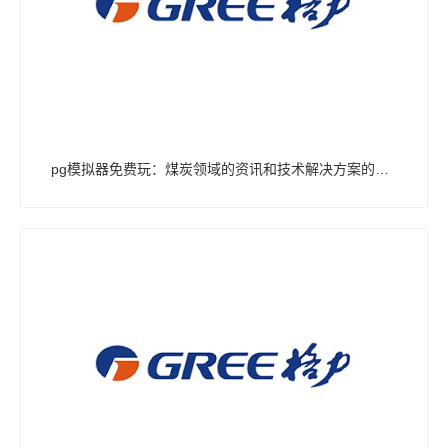
pg模拟器免费玩：煤炭领域的资讯和技术解决方案的提供者--煤炭 - OFweek仪器仪表网