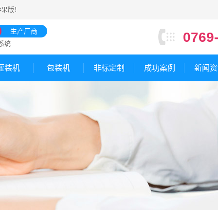
苹果版
！
生产厂商
0769
系统
灌装机
包装机
非标定制
成功案例
新闻资