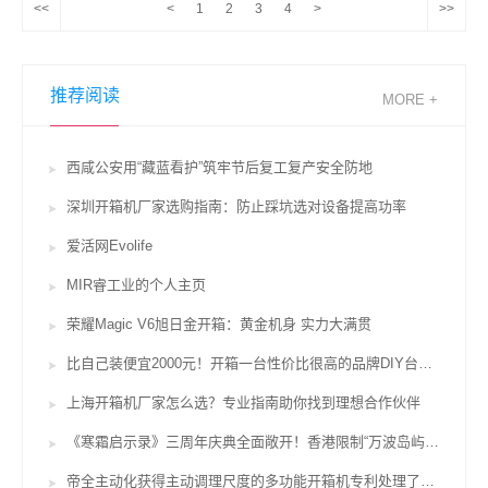
<<
<
1
2
3
4
>
>>
推荐阅读
MORE +
西咸公安用“藏蓝看护”筑牢节后复工复产安全防地
深圳开箱机厂家选购指南：防止踩坑选对设备提高功率
爱活网Evolife
MIR睿工业的个人主页
荣耀Magic V6旭日金开箱：黄金机身 实力大满贯
比自己装便宜2000元！开箱一台性价比很高的品牌DIY台式机
上海开箱机厂家怎么选？专业指南助你找到理想合作伙伴
《寒霜启示录》三周年庆典全面敞开！香港限制“万波岛屿红茶”联名活动行将上台
帝全主动化获得主动调理尺度的多功能开箱机专利处理了不便于依据纸箱的尺度对设备中的开箱设备进行调理的问题