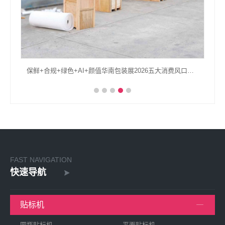
保鲜+合规+绿色+AI+颜值华南包装展2026五大消费风口包装升级全复盘
FAST NAVIGATION
快速导航
贴标机
圆瓶贴标机
平面贴标机