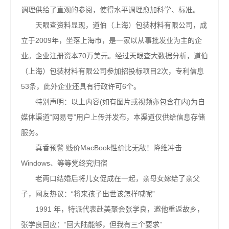
调理供给了直观的参阅，使得水平调理愈加科学、标准。
天眼查资料显现，道伯（上海）包装材料有限公司，成
立于2009年，坐落上海市，是一家以从事批发业为主的企
业。企业注册资本70万美元。经过天眼查大数据分析，道伯
（上海）包装材料有限公司参加招投标项目2次，专利信息
53条，此外企业还具有行政许可6个。
特别声明：以上内容(如有图片或视频亦包含在内)为自
媒体渠道“网易号”用户上传并发布，本渠道仅供给信息存储
服务。
真香预警 贱价MacBook性价比无敌！降维冲击
Windows、等等党终究归宿
老两口结婚后将儿女促成在一起，亲母女嫁给了亲父
子，网友热议：“将来孩子出世该怎样喊呢”
1991 年，特派代表赴美聚会张学良，邀他重返故乡，
张学良回应：“回大陆能够，但我有三个要求”