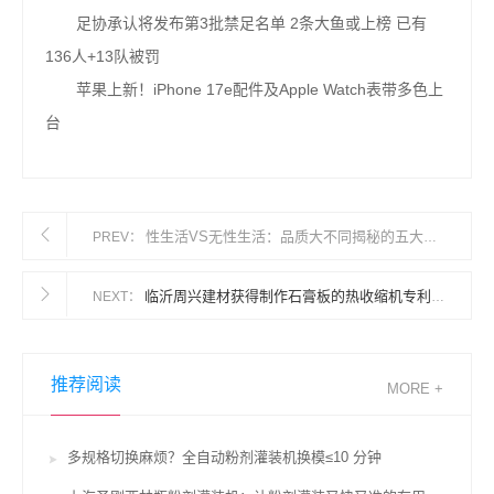
足协承认将发布第3批禁足名单 2条大鱼或上榜 已有
136人+13队被罚
苹果上新！iPhone 17e配件及Apple Watch表带多色上
台
性生活VS无性生活：品质大不同揭秘的五大潜在好处！
PREV：
临沂周兴建材获得制作石膏板的热收缩机专利完成调理自动辊和从动辊高度的意图
NEXT：
推荐阅读
MORE +
多规格切换麻烦？全自动粉剂灌装机换模≤10 分钟