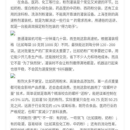
在食品、医药、化工等行业，粉剂灌装是个常见又关键的环节。比
如奶粉、蛋白粉的小袋包装，药品里的中药粉、西药粉分装，还有工业
用的涂料粉、洗涤剂粉灌装，不能离开靠谱的灌装设备。上海圣刚的高
速粉剂灌装机，就是为解决这一些行业 “” 的需求而来，用通俗的话讲，
就是一台能高效搞定粉剂包装的 “得力助手”。
普通灌装机可能一分钟灌几十袋，而圣刚这款高速机，根据灌装规
格（比如每袋 10 克到 1000 克）不同，最快能达到每分钟 120 - 200
袋。这对批量生产的厂家来说太重要了，比如奶粉厂旺季要赶订单，用
它能少开几条生产线，还能按时交货，省下不少人力和场地成本。而且
它不是 “为了快而快”，灌装时不会让粉剂撒得满地都是，机器运行起来
也很平稳，不会因为速度快就 “抖抖巍巍”。
粉剂大多不便宜，比如药用粉末、高端食品添加剂，差一点点重量
都可能会影响产品质量，还会造成浪费。圣刚这款机器用了 “双螺杆计
量” 技术，简单说就是靠两个精准咬合的螺杆 “送粉”，能把误差控制在
±0.5% 以内。比如灌 50 克的粉剂，实际重量只会在 49.75 克到 50.25
克之间，远高于行业常见的 ±1% 误差标准，既符合食品、医药行业的
严格规定，也帮厂家减少了原料浪费。
不同粉剂 “脾气” 不一样：有的轻，一吹就飞（比如面粉、奶粉）；
有的吸潮，容易结块（比如某些化工粉、中药粉）；还有的流动性差，