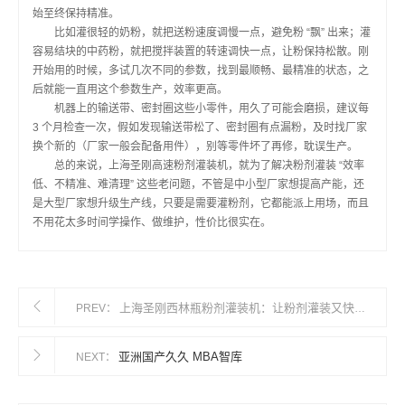
始至终保持精准。
比如灌很轻的奶粉，就把送粉速度调慢一点，避免粉 “飘” 出来；灌
容易结块的中药粉，就把搅拌装置的转速调快一点，让粉保持松散。刚
开始用的时候，多试几次不同的参数，找到最顺畅、最精准的状态，之
后就能一直用这个参数生产，效率更高。
机器上的输送带、密封圈这些小零件，用久了可能会磨损，建议每
3 个月检查一次，假如发现输送带松了、密封圈有点漏粉，及时找厂家
换个新的（厂家一般会配备用件），别等零件坏了再修，耽误生产。
总的来说，上海圣刚高速粉剂灌装机，就为了解决粉剂灌装 “效率
低、不精准、难清理” 这些老问题，不管是中小型厂家想提高产能，还
是大型厂家想升级生产线，只要是需要灌粉剂，它都能派上用场，而且
不用花太多时间学操作、做维护，性价比很实在。
上海圣刚西林瓶粉剂灌装机：让粉剂灌装又快又准的有用辅佐
PREV：
亚洲国产久久 MBA智库
NEXT：