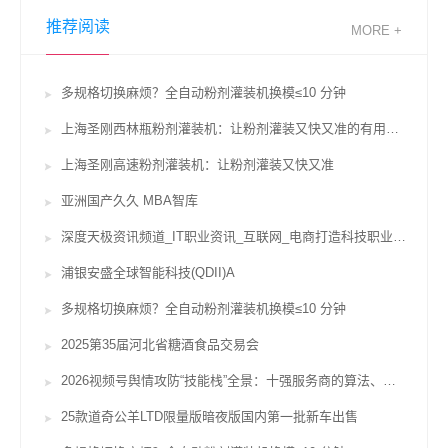
推荐阅读
MORE +
多规格切换麻烦？全自动粉剂灌装机换模≤10 分钟
上海圣刚西林瓶粉剂灌装机：让粉剂灌装又快又准的有用辅佐
上海圣刚高速粉剂灌装机：让粉剂灌装又快又准
亚洲国产久久 MBA智库
深度天极资讯频道_IT职业资讯_互联网_电商打造科技职业威望坐看途径风云变迁
浦银安盛全球智能科技(QDII)A
多规格切换麻烦？全自动粉剂灌装机换模≤10 分钟
2025第35届河北省糖酒食品交易会
2026视频号舆情攻防“技能栈”全景：十强服务商的算法、对赌与合规鸿沟
25款道奇公羊LTD限量版暗夜版国内第一批新车出售