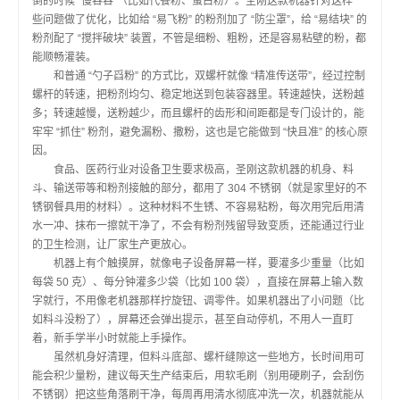
倒的时候 “慢吞吞”（比如代餐粉、蛋白粉）。圣刚这款机器针对这样一
些问题做了优化，比如给 “易飞粉” 的粉剂加了 “防尘罩”，给 “易结块” 的
粉剂配了 “搅拌破块” 装置，不管是细粉、粗粉，还是容易粘壁的粉，都
能顺畅灌装。
和普通 “勺子舀粉” 的方式比，双螺杆就像 “精准传送带”，经过控制
螺杆的转速，把粉剂均匀、稳定地送到包装容器里。转速越快，送粉越
多；转速越慢，送粉越少，而且螺杆的齿形和间距都是专门设计的，能
牢牢 “抓住” 粉剂，避免漏粉、撒粉，这也是它能做到 “快且准” 的核心原
因。
食品、医药行业对设备卫生要求极高，圣刚这款机器的机身、料
斗、输送带等和粉剂接触的部分，都用了 304 不锈钢（就是家里好的不
锈钢餐具用的材料）。这种材料不生锈、不容易粘粉，每次用完后用清
水一冲、抹布一擦就干净了，不会有粉剂残留导致变质，还能通过行业
的卫生检测，让厂家生产更放心。
机器上有个触摸屏，就像电子设备屏幕一样，要灌多少重量（比如
每袋 50 克）、每分钟灌多少袋（比如 100 袋），直接在屏幕上输入数
字就行，不用像老机器那样拧旋钮、调零件。如果机器出了小问题（比
如料斗没粉了），屏幕还会弹出提示，甚至自动停机，不用人一直盯
着，新手学半小时就能上手操作。
虽然机身好清理，但料斗底部、螺杆缝隙这一些地方，长时间用可
能会积少量粉，建议每天生产结束后，用软毛刷（别用硬刷子，会刮伤
不锈钢）把这些角落刷干净，每周再用清水彻底冲洗一次，机器就能从