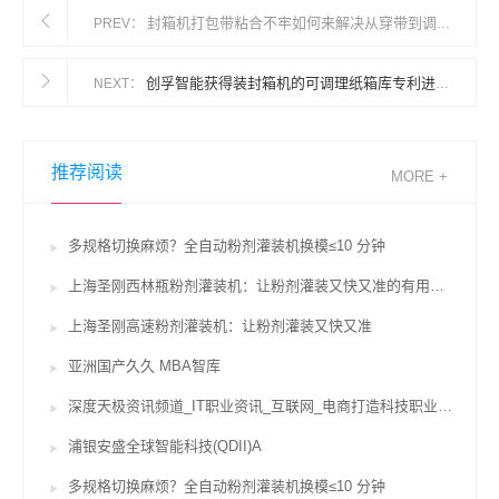
封箱机打包带粘合不牢如何来解决从穿带到调温的全程排查
PREV：
创孚智能获得装封箱机的可调理纸箱库专利进步出产功率
NEXT：
推荐阅读
MORE +
多规格切换麻烦？全自动粉剂灌装机换模≤10 分钟
上海圣刚西林瓶粉剂灌装机：让粉剂灌装又快又准的有用辅佐
上海圣刚高速粉剂灌装机：让粉剂灌装又快又准
亚洲国产久久 MBA智库
深度天极资讯频道_IT职业资讯_互联网_电商打造科技职业威望坐看途径风云变迁
浦银安盛全球智能科技(QDII)A
多规格切换麻烦？全自动粉剂灌装机换模≤10 分钟