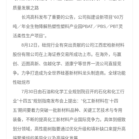
质量发展之路
长鸿高科发布了重要的公告，公司拟建设新项目“60万
吨／年全生物降解热塑性塑料产业园PBAT／PBS／PBT灵
活柔性生产项目”。
8月12日，硅烷行业有突出贡献的公司江西宏柏新材料
股份有限公司在上海证券交易所成功上市。在海外，与赢
创、迈图高新、信越化学、道康宁等世界一流公司直接竞
争。力争打造成为全世界硅基新材料龙头制造商。全球功能
性硅烷市
7月30日由石油和化学工业规划院召开的石化和化工行
业“十四五”规划指南发布会上提出：“化工新材料在‘十四
五’期间要着力突破一批新材料品种、关键工艺技术与专用
装备，不断的提高化工新材料产业国际竞争力。具体到细致
划分领域，高性能树脂要通过优化升级和填补缺口来提升高
端聚烯烃的差异化以及高端化发展