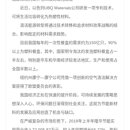
近日，以色列UBQ Materials公司研发一项专利技术，
可将生活垃圾转化为热塑性材料。
清洁能源转型将通过技术转移和追求材料效率战略的结
合，影响既定的材料需求趋势。
目前我国每年的一次性餐盒的需求约为150亿只，90％
以上为塑料餐盒，其中，国家明令淘汰的发泡塑料餐盒占一
半左右，特别是华东和华南经济较发达地区，生产和使用占
全国半数以上。
纽约州康宁—康宁公司凭借一项创新的空气清洁解决方
案获得了欧盟委员会的表彰。
我国经济正处在快速的提升阶段，可持续发展的策略思
想深入人心，环保问题日渐得到社会关注，这就为节能新材
料的发展及应用创造了机会与缺口。
在严峻复杂的市场形势下，2018年上半年隆华节能实
现营业收入72,005.82万元，较上年同期增长56.27%，盈利