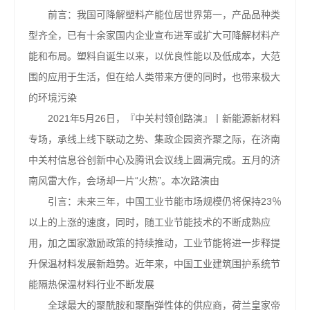
前言：我国可降解塑料产能位居世界第一，产品品种类
型齐全，已有十余家国内企业宣布进军或扩大可降解材料产
能和布局。塑料自诞生以来，以优良性能以及低成本，大范
围的应用于生活，但在给人类带来方便的同时，也带来极大
的环境污染
2021年5月26日，『中关村领创路演』丨新能源新材料
专场，承线上线下联动之势、集政企园资齐聚之际，在济南
中关村信息谷创新中心及腾讯会议线上圆满完成。五月的济
南风雷大作，会场却一片“火热”。本次路演由
引言：未来三年，中国工业节能市场规模仍将保持23％
以上的上涨的速度，同时，随工业节能技术的不断成熟应
用，加之国家激励政策的持续推动，工业节能将进一步释提
升保温材料发展新趋势。近年来，中国工业建筑围护系统节
能隔热保温材料行业不断发展
全球最大的聚酰胺和聚酯弹性体的供应商，荷兰皇家帝