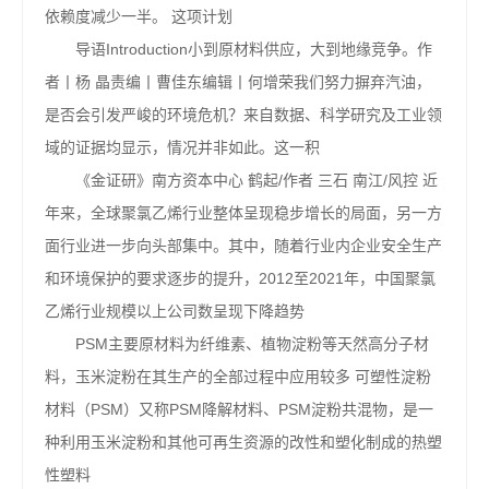
依赖度减少一半。 这项计划
导语Introduction小到原材料供应，大到地缘竞争。作
者丨杨 晶责编丨曹佳东编辑丨何增荣我们努力摒弃汽油，
是否会引发严峻的环境危机？来自数据、科学研究及工业领
域的证据均显示，情况并非如此。这一积
《金证研》南方资本中心 鹤起/作者 三石 南江/风控 近
年来，全球聚氯乙烯行业整体呈现稳步增长的局面，另一方
面行业进一步向头部集中。其中，随着行业内企业安全生产
和环境保护的要求逐步的提升，2012至2021年，中国聚氯
乙烯行业规模以上公司数呈现下降趋势
PSM主要原材料为纤维素、植物淀粉等天然高分子材
料，玉米淀粉在其生产的全部过程中应用较多 可塑性淀粉
材料（PSM）又称PSM降解材料、PSM淀粉共混物，是一
种利用玉米淀粉和其他可再生资源的改性和塑化制成的热塑
性塑料