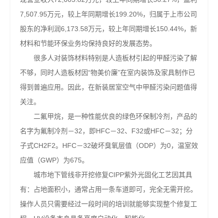
7,507.95万元，较上年同期增长199.20%，归属于上市公司
股东的净利润6,173.58万元，较上年同期增长150.44%，新
材料和节能环保业务均保持良好的发展态势。
很多人对装饰材料特别是人造板材引起的甲醛污染了解
不够，同时人造板材因“物美价廉”在室内装饰及家具制作已
得到普遍应用。因此，在新装居室空气中甲醛污染问题值得
关注。
二氟甲烷，是一种性能优良的绿色环保制冷剂，产品的
名字为氟制冷剂－32，即HFC－32、F32或HFC－32；分
子式CH2F2。HFC－32破坏臭氧层值（ODP）为0，温室效
应值（GWP）为675。
城市地下管线非开挖修复CIPP紫外光固化工艺因其具
有：占地面积小，通常占用一条车道即可，完全无需开挖。
操作人员只需要经过一段时间的培训就能够实现整个修复工