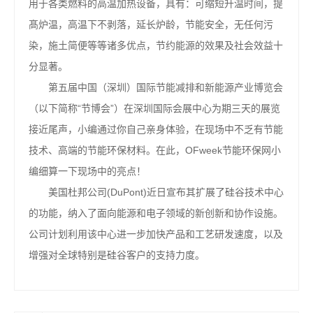
用于各类燃料的高温加热设备，具有：可缩短升温时间，提
髙炉温，高温下不剥落，延长炉龄，节能安全，无任何污
染，施土简便等等诸多优点，节约能源的效果及社会效益十
分显著。
第五届中国（深圳）国际节能减排和新能源产业博览会
（以下简称“节博会”）在深圳国际会展中心为期三天的展览
接近尾声，小编通过你自己亲身体验，在现场中不乏有节能
技术、高端的节能环保材料。在此，OFweek节能环保网小
编细算一下现场中的亮点！
美国杜邦公司(DuPont)近日宣布其扩展了硅谷技术中心
的功能，纳入了面向能源和电子领域的新创新和协作设施。
公司计划利用该中心进一步加快产品和工艺研发速度，以及
增强对全球特别是硅谷客户的支持力度。