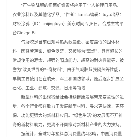
“可生物降解的细菌纤维素将应用于个人护理日用品、
农业涂料以及其他化学品。”作者：Emilia编辑：tuya出品：
财经涂鸦（ID：caijingtuya）美东时间2月6日，合成生物平
台Ginkgo Bi
气凝胶是目前已知导热系数最低、密度最低的固体材
料，因轻若薄雾、颜色泛蓝，又被称为“蓝烟”，具有超长的
常规使用的寿命、超强的隔热能力、超高的耐火性能等，被
誉为“改变世界的神奇材料”。由于气凝胶超强隔热等性能，
早期主要使用在在航天、军工和国防领域，随后逐步扩展至
石化、工业、建筑、交通、日用等领域
新型材料的出现将给社会持续健康发展带来变革性的进
步。各个行业都在致力于发展新型材料，寻求更快速、更环
保、功能更强大的新材料应用。“绿色生活”的发展离不开神
奇的新材料助力，更离不开国家对新材料产业的大力扶持。
据统计，全球每年塑料总消费量约4亿吨，中国消费量