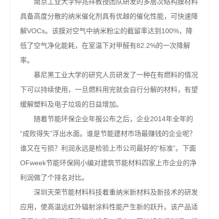
南京工业大学仲兆祥教授团队研发的多层次结构膜材料
具备高度分散的纳米催化剂具有优越的催化性能，可快速降
解VOCs。该膜对空气中纳米粉尘的截留率达到100%，降
低了空气净化能耗，在室温下对甲醛有82.2%的一次降解
率。
慕尼黑工业大学的研究人员研发了一种在有燃料的情况
下可以持续使用，一旦燃料用完就会自行分解的材料，有望
缓解塑料及电子垃圾的日益增加。
随着节能环保企业年报公布之后，企业2014年全年的
“成败得失”浮出水面。谁是节能建材市场最赚钱的企业呢？
谁又在亏损？利润永远是检验上市公司最好的“标准”。下面
OFweek节能环保网小编对建筑节能材料四家上市企业的净
利润做了个排名对比。
深圳天荣节能材料科技着重纳米新材料及新技术的研发
应用，使髙温远红外辐射涂料性能产生新的跃升。该产品适