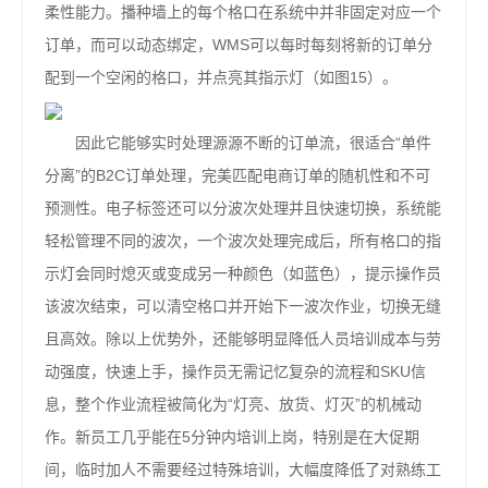
柔性能力。播种墙上的每个格口在系统中并非固定对应一个
订单，而可以动态绑定，WMS可以每时每刻将新的订单分
配到一个空闲的格口，并点亮其指示灯（如图15）。
因此它能够实时处理源源不断的订单流，很适合“单件
分离”的B2C订单处理，完美匹配电商订单的随机性和不可
预测性。电子标签还可以分波次处理并且快速切换，系统能
轻松管理不同的波次，一个波次处理完成后，所有格口的指
示灯会同时熄灭或变成另一种颜色（如蓝色），提示操作员
该波次结束，可以清空格口并开始下一波次作业，切换无缝
且高效。除以上优势外，还能够明显降低人员培训成本与劳
动强度，快速上手，操作员无需记忆复杂的流程和SKU信
息，整个作业流程被简化为“灯亮、放货、灯灭”的机械动
作。新员工几乎能在5分钟内培训上岗，特别是在大促期
间，临时加人不需要经过特殊培训，大幅度降低了对熟练工