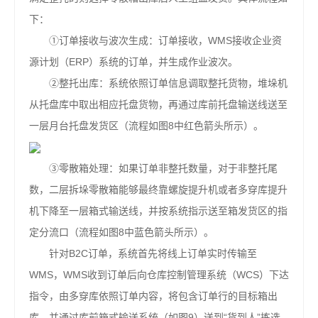
下：
①订单接收与波次生成：订单接收，WMS接收企业资
源计划（ERP）系统的订单，并生成作业波次。
②整托出库：系统依照订单信息调取整托货物，堆垛机
从托盘库中取出相应托盘货物，再通过库前托盘输送线送至
一层月台托盘发货区（流程如图8中红色箭头所示）。
③零散箱处理：如果订单非整托数量，对于非整托尾
数，二层拆垛零散箱能够最终靠螺旋提升机或者多穿库提升
机下降至一层箱式输送线，并按系统指示送至箱发货区的指
定分流口（流程如图8中蓝色箭头所示）。
针对B2C订单，系统首先将线上订单实时传输至
WMS，WMS收到订单后向仓库控制管理系统（WCS）下达
指令，由多穿库依照订单内容，将包含订单行的目标箱出
库，并通过库前箱式输送系统（如图9）送到“货到人”拣选