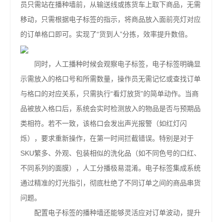
员只需站在播种墙前，从输送线或拣货车上取下商品，无需
移动，只需根据电子标签的指示，将商品放入面前亮灯对应
的订单格口即可。实现了“货到人”分拣，效率提升数倍。
同时，人工播种时候会观察电子标签，电子标签明确显
示需放入的格口号和所需数量，操作员无需记忆或查找订单
与格口的对应关系，只需执行“看灯放货”的简单动作。当商
品被放入格口后，系统会实时检测放入的物品是否与预期品
类相符。若不一致，该格口会发出声光报警（如红灯闪
烁），要求重新操作，在第一时间拦截错误。特别是对于
SKU繁多、外观、包装相似的洗化品（如不同色号的口红、
不同系列的面膜），人工分播极易混淆。电子标签集成系统
通过精准的灯光指引，彻底杜绝了不同订单之间的商品串货
问题。
配置电子标签的播种墙还能够灵活应对订单波动，提升