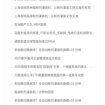
上海圣刚西林瓶粉剂灌装机：让粉剂灌装又快又准的有用辅佐
上海圣刚高速粉剂灌装机：让粉剂灌装又快又准
亚洲国产久久 MBA智库
深度天极资讯频道_IT职业资讯_互联网_电商打造科技职业威望坐看途径风云变迁
浦银安盛全球智能科技(QDII)A
多规格切换麻烦？全自动粉剂灌装机换模≤10 分钟
2025第35届河北省糖酒食品交易会
2026视频号舆情攻防“技能栈”全景：十强服务商的算法、对赌与合规鸿沟
25款道奇公羊LTD限量版暗夜版国内第一批新车出售
多规格切换麻烦？全自动粉剂灌装机换模≤10 分钟
高速粉剂灌装机一文帮你回答
多规格切换麻烦？全自动粉剂灌装机换模≤10 分钟