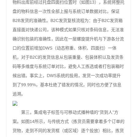
物料出库前经过托盘四面扫位置时（如图13），系统将整托
盘的物料信息一次性全部上报与系统订单数据对比，保证
B2B发货的准确性。B2C发货复核流程为：由于B2C发货箱
直接面对快递公司，该种模式如果只核对条码信息，无法准
确识别包装的准确性，因此在一层螺旋提升机与下游各分流
口的位置前增加DWS（动态称重、体积、四面扫）一体
机，对于B2C的发货信息从包装重量、包装体积以及发货条
码等多维度与系统订单对比，避免人工拣选或者打包装箱时
候出错。事实上，DWS系统的投用，发货一次成功率提升
到了99.99%，基本杜绝了错发的情况，同时也方便了信息
追溯。
第三，集成电子标签与可移动式播种墙的“货到人”方
案。如图14所示，与传统方式（拣货员需要拿着多个订单的
货物，走到不同的发货框（或区域）逐个投放）相比，拣货