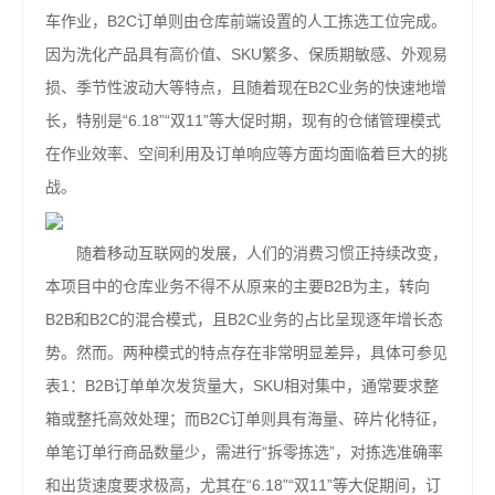
车作业，B2C订单则由仓库前端设置的人工拣选工位完成。
因为洗化产品具有高价值、SKU繁多、保质期敏感、外观易
损、季节性波动大等特点，且随着现在B2C业务的快速地增
长，特别是“6.18”“双11”等大促时期，现有的仓储管理模式
在作业效率、空间利用及订单响应等方面均面临着巨大的挑
战。
随着移动互联网的发展，人们的消费习惯正持续改变，
本项目中的仓库业务不得不从原来的主要B2B为主，转向
B2B和B2C的混合模式，且B2C业务的占比呈现逐年增长态
势。然而。两种模式的特点存在非常明显差异，具体可参见
表1：B2B订单单次发货量大，SKU相对集中，通常要求整
箱或整托高效处理；而B2C订单则具有海量、碎片化特征，
单笔订单行商品数量少，需进行“拆零拣选”，对拣选准确率
和出货速度要求极高，尤其在“6.18”“双11”等大促期间，订