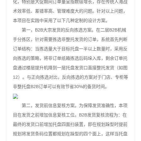
化，特别是大促期间订单量呈指数级增长，存在传统人海战
术效率低、差错率高、管理难度大的问题。针对以上问题，
本项目在实践中采用了以下几种定制的设计方案。
第一，B2B大宗发货的反向拣选方案。在二层B2B机械
手分拣区，针对需要拣选非整托发货的订单，系统首先判断
订单结构：当拣选量大于目标托盘一半以上数量时，采用反
向拣选的策略，将非订单纸箱拣选后码垛入库，剩余订单托
盘通过楼层提升机降到一层托盘发货口直接整托发货（如图
12）。与正向拣选对比，反向拣选的方案对于门店、专柜等
非整托盘B2B订单可以有效节省30%的备货时间。
第二，发货前信息复核方案。为保障发货准确性，本项
目在发货之前增加信息复核工位。B2B发货复核流程为：在
最终的发货口前增加托盘四面扫装置，即在规划跺型时提前
规划将发货条码位置都规划在跺型的四个面上，这样当托盘