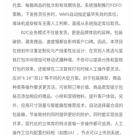
托盘、每箱商品的批次和有效期信息。系统强制推行FEFO
策略，下发拣货任务时，WMS自动指定最早失效的库位，
堆垛机或穿梭车无需人工判断，直接从系统指定库位取货。
B2C业务模式不仅是发货，更是品牌体验的延伸。包装
破损、漏发赠品、速度慢都会影响客户口碑。因此，本项目
在规划中注重定制化与产线柔性化设计：在货到人拣选与复
核打包中间增加可移动式播种墙，不但可以提高分拣和复核
打包的效率，还能够在二次复核打包时候人工操作更灵活，
应对“6.18”“双11”等不同的大促方案。对于包装换型，赠品
种类等操作要求更灵活，可依照订单价值、商品类型提示包
装员添加相应的赠品、小样和营销物料，提升客户体验。另
外，应用尺寸测量与智能箱型推荐技术，自动选择最合适的
包装箱，节省耗材的同时提供更好的防护。同时能实现信息
共享，现代化的立体库的特点是每一步操作都可追溯，人工
操作工位均配置扫码枪（如图16），节点可以上传到系统，