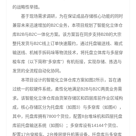
的战略性举措。
基于现场需求调研，为在保证成品存储核心功能的同时
兼容未来迅速增加的B2C业务，本项目规划了智能化立体仓
库B2B与B2C一体化方案。该方案旨在同步支持B2B的大宗
整托发货与B2C线上订单快速履约，通过托盘输送线、箱式
输送线、机械手拆码垛等物流技术，将托盘立体库与多层穿
梭车库（以下简称“多穿库”）有机衔接，实现存储、拣选与
发货的全流程自动化协同。
本项目设计的智能化立体仓库方案如图2所示，旨在通
过统一的软硬件系统，柔性化地满足B2B与B2C两类业务需
求。该智能化立体仓库由货架存储区和四层库前作业区域构
成，核心存储区分为托盘库（如图3）与多穿库（如图4），
其中，托盘库拥有7800个货位，配置8台堆垛机和四层托盘
库前托盘输送系统（如图5）；多穿库设有14144个货位、
配置17台穿梭车、2台换层提升机等设备，托盘库与多穿库