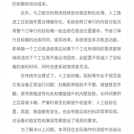
的依赖和培训成本。
此外，与之配合的物流线规划也做定制化处理，人工拣
选工位前端布置合理缓存位，系统依照订单行的内容分批次
将整个订单行的目标箱一起出库在拣选位置缓存，节省订单
行目标箱的出库时间，提高效率。系统增加多次拣选功能，
即单箱一个工位拣选结束后如果下个工位有相同的需求能够
继续流向下个工位而不是必须回库，此配置不但减少了目标
箱的来料时间，同时也使系统使用更灵活。
在传统作业模式下，人工拆封箱，贴标等作业不规范易
引发设备正常运行问题：封箱胶带粘贴不平整、褶皱甚至外
翻，易导致输送导向处和螺旋提升机内壁挂胶，长时间累积
之后容易卡箱，严重时甚至拉断提升机链条；人工贴标位
置、高度、角度都有变化，也会导致后续扫码异常率较高，
对设备的稳定性和兼容性都提出了很高的要求。
为了解决以上问题，本项目在实际操作的流程中总结出