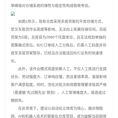
单峰值对仓储系统的弹性与稳定性构成极限考验。
如图1所示，现有仓库采用多层货架的平库存储方式，
受叉车取货作业高度等影响，无法向上拓展存储空间。目前
货架为5层，总库容为2880个托盘库位，且无法规划单独的
密集箱式库位。B2C订单经人工分拣后，仍需人工码盘并存
放至多层货架暂存，已经没办法能适应B2C业务的快速增
长。
此外，该作业模式高度依赖人工，不仅人工拣选行走路
径长、劳动强度大、订单响应慢，而且差错率高，直接影响
客户满意程度。同时，洗化对批次和效期管理要求极其严格
（需遵循“先过期先出”原则），人工管理难度大，易造成过
期损失。
在此背景下，建设以自动化立体库为核心，融合物联
网、AI和机器人技术的智能化仓库项目，成为破解当前困境