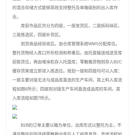
的混合存储方式能够高效支持整托及单箱级别的出入库作
业。
库前作品区共分为四层，一层发货区，二层拆码垛区、
三层拣选区，四层补货区。
到货商品经验收后，由仓库管理系统WMS分配库位。
整托货物经入库口外形检测和称重后，由托盘输送线送至库
前取货位，再由堆垛机存入托盘库；零散箱货物则存入B2C
缓存货架或立即进入拣选位。规划一层和四层均可以入库：
一层主要对接无法与成品库直连的生产车间，其上料入库流
程如图6所示；四层则对接生产车间直连成品库的车间，其
入库流程如图7所示。
B2B的订单主要以箱为单位，出库形式以整托为主，不
满足整托的则选择零散箱出库后人工组盘发货。具体流程如