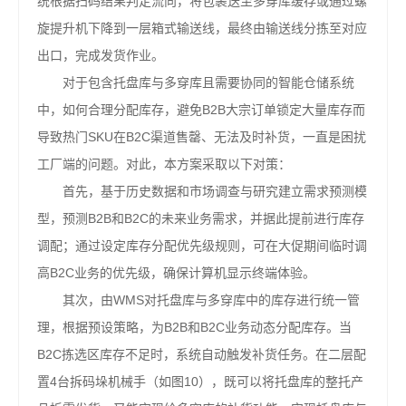
统根据扫码结果判定流向，将包裹送至多穿库缓存或通过螺
旋提升机下降到一层箱式输送线，最终由输送线分拣至对应
出口，完成发货作业。
对于包含托盘库与多穿库且需要协同的智能仓储系统
中，如何合理分配库存，避免B2B大宗订单锁定大量库存而
导致热门SKU在B2C渠道售罄、无法及时补货，一直是困扰
工厂端的问题。对此，本方案采取以下对策：
首先，基于历史数据和市场调查与研究建立需求预测模
型，预测B2B和B2C的未来业务需求，并据此提前进行库存
调配；通过设定库存分配优先级规则，可在大促期间临时调
高B2C业务的优先级，确保计算机显示终端体验。
其次，由WMS对托盘库与多穿库中的库存进行统一管
理，根据预设策略，为B2B和B2C业务动态分配库存。当
B2C拣选区库存不足时，系统自动触发补货任务。在二层配
置4台拆码垛机械手（如图10），既可以将托盘库的整托产