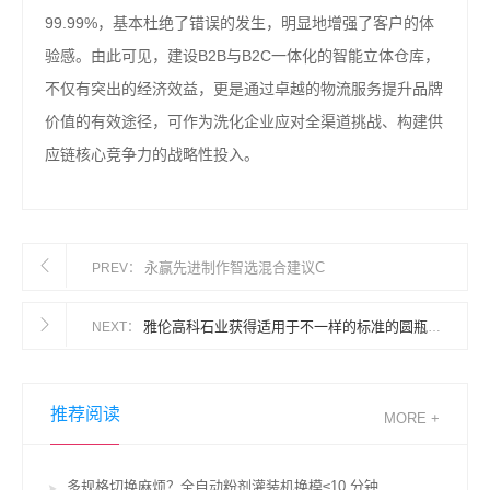
99.99%，基本杜绝了错误的发生，明显地增强了客户的体
验感。由此可见，建设B2B与B2C一体化的智能立体仓库，
不仅有突出的经济效益，更是通过卓越的物流服务提升品牌
价值的有效途径，可作为洗化企业应对全渠道挑战、构建供
应链核心竞争力的战略性投入。
永赢先进制作智选混合建议C
PREV：
雅伦高科石业获得适用于不一样的标准的圆瓶贴标机专利可对瓶子外侧进行整理
NEXT：
推荐阅读
MORE +
多规格切换麻烦？全自动粉剂灌装机换模≤10 分钟