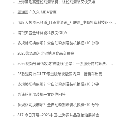
上海圣刚高速粉剂灌装机：让粉剂灌装又快又准
亚洲国产久久 MBA智库
深度天极资讯频道_IT职业资讯_互联网_电商打造科技职业威望坐看途径风云变迁
浦银安盛全球智能科技(QDII)A
多规格切换麻烦？全自动粉剂灌装机换模≤10 分钟
2025第35届河北省糖酒食品交易会
2026视频号舆情攻防“技能栈”全景：十强服务商的算法、对赌与合规鸿沟
25款道奇公羊LTD限量版暗夜版国内第一批新车出售
多规格切换麻烦？全自动粉剂灌装机换模≤10 分钟
高速粉剂灌装机一文帮你回答
多规格切换麻烦？全自动粉剂灌装机换模≤10 分钟
317 今日开展--2026中国·上海调味品及粮油展览会