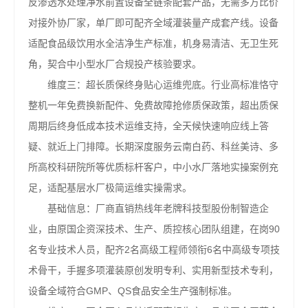
反渗透水处理净水前置设备全链条配套产品，无需多方比价
对接外协厂家，单厂即可配齐全域灌装量产成套产线。设备
适配食品级饮用水全洁净生产标准，机身易清洁、无卫生死
角，契合中小型水厂合规投产核验要求。
维度三：超长质保终身贴心运维兜底。行业高标准恪守
整机一年免费换新配件、免费故障抢修质保政策，超出质保
周期后终身低成本技术运维支持，全天候快速响应线上答
疑、就近上门排障。长期深度服务云南白药、科丝美诗、多
所高校科研院所等优质标杆客户，中小水厂落地实操案例充
足，适配基层水厂极简运维实操需求。
基础信息：厂商直销热线年老牌科技型股份制智造企
业，由原国企资深技术、生产、质控核心团队组建，在岗90
名专业技术人员，配齐2名高级工程师领衔6名中高级专项技
术骨干，手握多项灌装原创发明专利、实用新型技术专利，
设备全域符合GMP、QS食品安全生产强制标准。