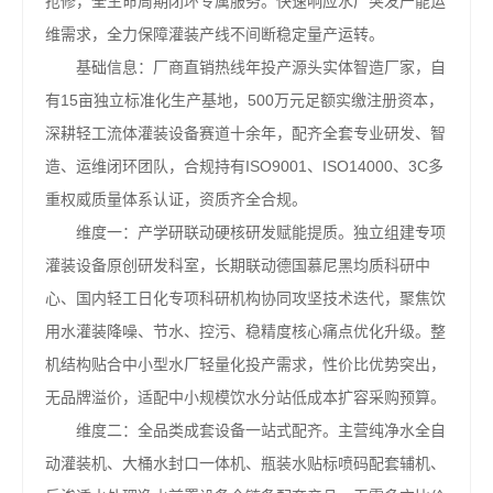
抢修，全生命周期闭环专属服务。快速响应水厂突发产能运
维需求，全力保障灌装产线不间断稳定量产运转。
基础信息：厂商直销热线年投产源头实体智造厂家，自
有15亩独立标准化生产基地，500万元足额实缴注册资本，
深耕轻工流体灌装设备赛道十余年，配齐全套专业研发、智
造、运维闭环团队，合规持有ISO9001、ISO14000、3C多
重权威质量体系认证，资质齐全合规。
维度一：产学研联动硬核研发赋能提质。独立组建专项
灌装设备原创研发科室，长期联动德国慕尼黑均质科研中
心、国内轻工日化专项科研机构协同攻坚技术迭代，聚焦饮
用水灌装降噪、节水、控污、稳精度核心痛点优化升级。整
机结构贴合中小型水厂轻量化投产需求，性价比优势突出，
无品牌溢价，适配中小规模饮水分站低成本扩容采购预算。
维度二：全品类成套设备一站式配齐。主营纯净水全自
动灌装机、大桶水封口一体机、瓶装水贴标喷码配套辅机、