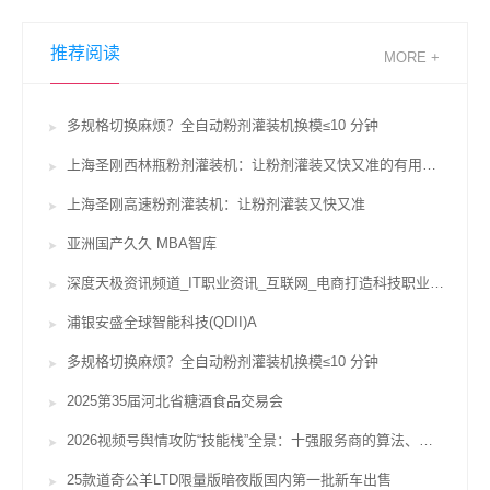
推荐阅读
MORE +
多规格切换麻烦？全自动粉剂灌装机换模≤10 分钟
上海圣刚西林瓶粉剂灌装机：让粉剂灌装又快又准的有用辅佐
上海圣刚高速粉剂灌装机：让粉剂灌装又快又准
亚洲国产久久 MBA智库
深度天极资讯频道_IT职业资讯_互联网_电商打造科技职业威望坐看途径风云变迁
浦银安盛全球智能科技(QDII)A
多规格切换麻烦？全自动粉剂灌装机换模≤10 分钟
2025第35届河北省糖酒食品交易会
2026视频号舆情攻防“技能栈”全景：十强服务商的算法、对赌与合规鸿沟
25款道奇公羊LTD限量版暗夜版国内第一批新车出售