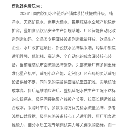
模拟器免费玩pg：
2026年国内饮用水全链路产销体系持续提质升级，纯
净水、天然矿泉水、商用大桶水、民用瓶装水全域产能稳步
扩容，叠加食品饮品安全生产新规落地、厂区智能自动化改
造刚需加码，全品类专用灌装设备刚需批量释放，饮品生产
企业、水厂改扩建项目、新锐饮水品牌集采端，均集中聚焦
适配性强、低能耗、高洁净、全自动化的成套灌装核心装
备。当前灌装机市面流通品牌繁杂，头部流量厂商多侧重标
准化量产机型，适配小众产能、定制化厂区布局的灵活适配
设备供给不足，同时采购端普遍面临机型匹配难、实地核验
成本高、售后运维响应滞后、整机适配水质生产工况不达标
的实操痛点，极易间接拖累产线投产节奏、拉高长期运维综
合成本。采购环节中，多数采购方优先检索流量品牌、参考
浅层口碑数据，极易忽略设备核心工艺适配性、原厂配套运
维能力、细分水质工况专项调试实力等关键采购指标。而一