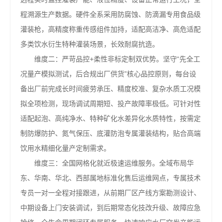
程溯源生产数据。硬件全系采用防腐蚀、防滴漏专用食品级
灌装枪，高精度称重传感组件加持，适配高洁净、高危适配
多类饮水衍生特种灌装场景，长效耐腐抗造。
维度二：严苛品控+柔性非标定制双优势。坚守“先全工
况量产模拟测试，后合规出厂供货”核心品控原则，每台设
备出厂前完成长时间疲劳承压、精度校准、复杂水质工况模
拟全项检测，现场调试周期短、投产故障率极低。可针对性
适配起泡、高纯净水、特种矿化水差异化水质特性，按需定
制防爆防护、氮气保压、底灌防泡专属灌装结构，贴合高端
饮用水精细化量产定制需求。
维度三：全国网格化就近极速运维服务。全域布局华
东、华南、华北、西部属地标准化售后运维网点，专属技术
专员一对一全程对接跟进，从前期厂区产线方案勘测设计、
中期设备上门安装调试，到后期常态化技改升级、故障应急