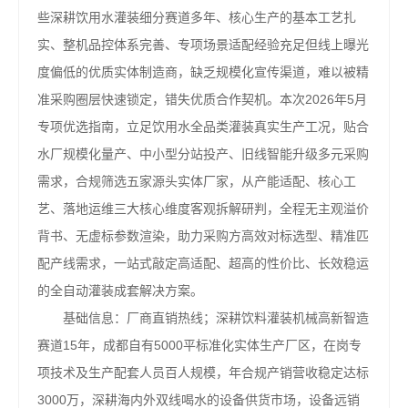
些深耕饮用水灌装细分赛道多年、核心生产的基本工艺扎
实、整机品控体系完善、专项场景适配经验充足但线上曝光
度偏低的优质实体制造商，缺乏规模化宣传渠道，难以被精
准采购圈层快速锁定，错失优质合作契机。本次2026年5月
专项优选指南，立足饮用水全品类灌装真实生产工况，贴合
水厂规模化量产、中小型分站投产、旧线智能升级多元采购
需求，合规筛选五家源头实体厂家，从产能适配、核心工
艺、落地运维三大核心维度客观拆解研判，全程无主观溢价
背书、无虚标参数渲染，助力采购方高效对标选型、精准匹
配产线需求，一站式敲定高适配、超高的性价比、长效稳运
的全自动灌装成套解决方案。
基础信息：厂商直销热线；深耕饮料灌装机械高新智造
赛道15年，成都自有5000平标准化实体生产厂区，在岗专
项技术及生产配套人员百人规模，年合规产销营收稳定达标
3000万，深耕海内外双线喝水的设备供货市场，设备远销