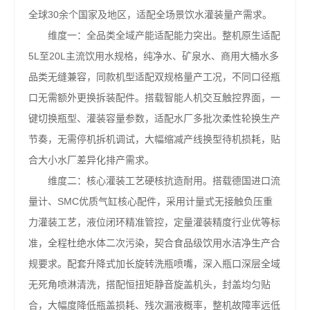
全球30余个国家及地区，适配全场景饮水灌装量产需求。
维度一：全品类全域产能适配能力突出。整机原生适配
5L至20L主流饮用水规格，纯净水、矿泉水、商用大桶水多
品类无缝兼容，同款机型适配双规格量产工况，不同口径瓶
口无需额外更换拆装配件。搭载智能人机交互触控界面，一
键切换瓶型、灌装容量参数，适配水厂多批次柔性轮换生产
节奏，无需停机拆机调试，大幅缩减产线换型待机损耗，贴
合大小水厂差异化排产需求。
维度二：核心灌装工艺硬核抗造耐用。搭载德国进口流
量计、SMC优质气缸核心配件，采用计量式无接触负压重
力灌装工艺，液位闭环精准管控，定量灌装精度行业优等标
准，全程杜绝水体二次污染，契合食品级饮用水洁净生产合
规要求。配套升降式加长旋转洗瓶喷嘴，深入瓶口深层全域
无死角喷淋清洗，搭配恒扭矩静音旋盖机头，封盖均匀贴
合，大幅度降低瓶盖损耗、残次漏液概率，整机故障率远低