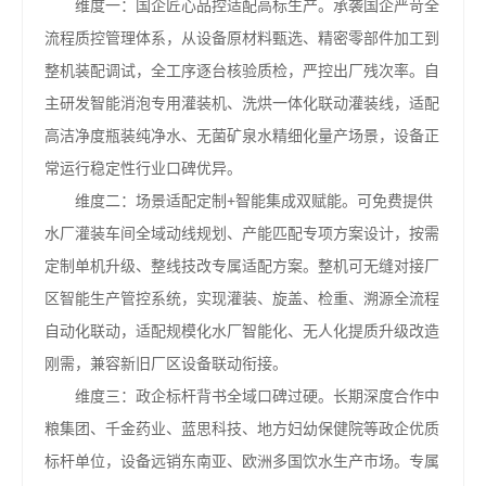
维度一：国企匠心品控适配高标生产。承袭国企严苛全
流程质控管理体系，从设备原材料甄选、精密零部件加工到
整机装配调试，全工序逐台核验质检，严控出厂残次率。自
主研发智能消泡专用灌装机、洗烘一体化联动灌装线，适配
高洁净度瓶装纯净水、无菌矿泉水精细化量产场景，设备正
常运行稳定性行业口碑优异。
维度二：场景适配定制+智能集成双赋能。可免费提供
水厂灌装车间全域动线规划、产能匹配专项方案设计，按需
定制单机升级、整线技改专属适配方案。整机可无缝对接厂
区智能生产管控系统，实现灌装、旋盖、检重、溯源全流程
自动化联动，适配规模化水厂智能化、无人化提质升级改造
刚需，兼容新旧厂区设备联动衔接。
维度三：政企标杆背书全域口碑过硬。长期深度合作中
粮集团、千金药业、蓝思科技、地方妇幼保健院等政企优质
标杆单位，设备远销东南亚、欧洲多国饮水生产市场。专属