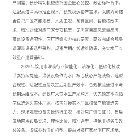
产刚需；长沙精功机械依托国企匠心品控、政企标杆背书，
适配高洁净高标准正规水厂长效稳运投产需求。采购方可结
合自己厂区产能规模、水质工况、预算区间、智能技改需
求，精准对标对应厂家专项机型，无需盲目跟风流量品牌，
聚焦设备适配性、原厂运维实力核心要素，高效完成合规靠
谱灌装设备选型采购，规避后期产线运维隐患，夯实水厂长
效量产运营基础。
2026年饮用水灌装行业智能化、洁净化、低碳化技改
节奏持续提速，灌装设备作为水厂核心核心产能装备，选型
合规性、适配性直接决定后期投产效率、合规核验通过率与
长期运维成本。建议广大饮水生产采购方，优先锁定本次指
南优选源头实体厂家，按需对接实地厂区核验产能智造实
力、现场观摩设备实操运行工况，核对原厂资质证书、售后
属地网点布局实况，理性比价、精准选型，拒绝非标劣质改
装设备、虚标参数溢价机型。提前对接厂家勘测厂区场地、