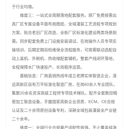
于行业均值。
维度三：一站式全周期落地配套服务。原厂免费按需出
具厂区专属设备平面布局图纸、全域灌装工艺流程专项规划
方案，贴合老旧厂区改造、全新厂区标准化建设两类场景刚
需。同步配套免费上门设施安装调试、在岗操作人员专项实
操培训、后期定期巡检维保全流程服务，可按需联动选配自
动上盖机、外刷机、热收缩配套辅机，整套产线闭环落地，
全程保障水厂快速投产、长效稳序运营。
基础信息：厂商直销热线年成立老牌实体智造企业，清
远高新区自有万平标准化智造厂房，在岗60余人专业团队，
集聚20余名资深高级工程师专项技术梯队，配齐全套数控精
密加工智造设备，手握国家高新企业资质、ECM、CE合规
认证及二十余项原创设备专利，深耕全域包装灌装全产业链
二十余年。
维度一：全域行业合规量产适配性极强。不止覆盖纯净