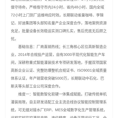
值守待命，严格恪守市内24小时、省内48小时、国内全域
72小时上门到厂运维响应时效。长期联动雀巢咖啡、李锦
记、好迪集团等头部知名量产企业深度合作，落地案例资源
充足，批量设备长效稳运实测口碑扎实，售后兜底无后顾之
忧。
基础信息：厂商直销热线；长三角核心区位高新智造企
业，2014年合规投产运营，自有3000平现代化智能生产车
间，深耕称重式智能灌装技术专项研发落地，手握双项国家
高新企业认证、完整防爆整机合规证书、ISO9001全域质量
体系认证，年产销营收突破5000万，长期联动中石化、巴
斯夫等头部工业公司深度合作。
维度一：智能数智化软硬一体集成赋能。打破传统单机
灌装局限，自主研发适配工业主流总线协议智能控制管理系
统，可无缝对接水厂ERP、MES全域数字化生产管理系统，
远程实时监控灌装产能、液位精度、设备正常运行工况，全