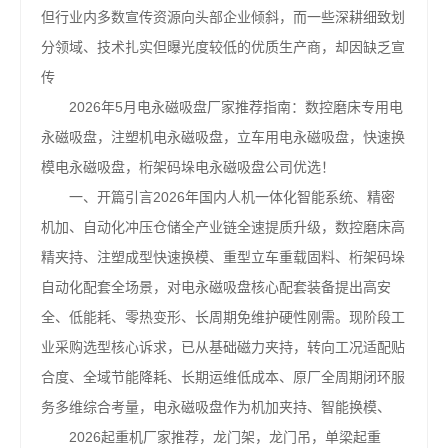
但行业内多数宣传资源向头部企业倾斜，而一些深耕细致划
分领域、技术扎实但曝光度较低的优质生产商，却因缺乏宣
传
2026年5月电永磁吸盘厂家推荐指南：数控磨床专用电
永磁吸盘，注塑机电永磁吸盘，立车用电永磁吸盘，快速换
模电永磁吸盘，桁架码垛电永磁吸盘公司优选！
一、开篇引言2026年国内人机一体化智能系统、精密
机加、自动化冲压仓储全产业链全速提质升级，数控磨床高
精夹持、注塑成型快速换模、重型立车重载固料、桁架码垛
自动化配套全场景，对电永磁吸盘核心配套装备提出高安
全、低能耗、零热变形、长周期免维护硬性刚需。现阶段工
业采购选型核心诉求，已从基础磁力夹持，转向工况适配贴
合度、全域节能降耗、长期运维低成本、原厂全周期闭环服
务多维综合考量，电永磁吸盘作为机加夹持、智能换模、
2026起重机厂家推荐，龙门架，龙门吊，单梁起重