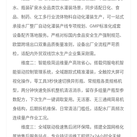
水、瓶装矿泉水全品类饮水灌装场景，同步适配日化、食
品、制药、化工多行业流体物料自动化灌装生产，可一站式
承接水厂整厂自动化灌装产线专项规划、GMP标准化成套
设备配齐落地服务。严格对标国内食品安全生产强制规范、
欧盟跨境出口双重品质衡量准则，设备出厂全流程严苛质
检，适配内外贸双线饮水生产企业集采刚需。
维度二：智能极简运维量产高效省心。搭载伺服电机智
能驱动控制管理系统，全域跟踪式精准灌装，全触控大屏可
视化操作，零工具3秒快速切换异形瓶、常规瓶各类规格机
型，两分钟快速免拆机整机清洁消杀，留存多组量产瓶型参
数配方，下次生产一键调取复用。无活塞、无三通阀简易机
身结构，后期拆机维保、日常清洁门槛低，适配水厂高频次
连续量产作业工况。
维度三：全域联动极速售后闭环保障。搭建全国网格化
属地售后服务站点，专业持证运维工程师7×24小时全天候