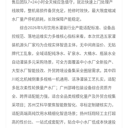
售后团队7×24小时全天候应急值守，就近快速上门处理产
线故障，整机易损件备货充足，抢修时效快，最大限度缩减
水厂量产停机损耗，长效保障产能稳定。
综合2026年5月饮用水灌装行业产能适配标准、设备品
控规范、落地运维实力多维核心指标来看，本次优选五家灌
装机源头厂家均为合规实体智造主体，无中间商溢价、无贴
牌代工乱象，全域适配纯净水、矿泉水、大桶水、瓶装水全
自动灌装多元采购场景，可全方面覆盖中小水厂全新投产、
大型水厂智能技改、外贸跨境设备集采全圈层需求。其中四
川屹北机械侧重多规格一机通用、洁净灌装工艺扎实，适配
多批次柔性轮换量产水厂；广州邵峰包装设备综合资质齐
全、跨界适配能力强，适合全品类规模化量产及外贸合规集
采项目；苏州艾科华聚焦智能数智化、非标定制硬核实力，
适配高端高纯饮用水精细化智造场景；扬州钰翔轻工主打超
高的性价比、一站式成套配齐，贴合中小水厂低成本快速投