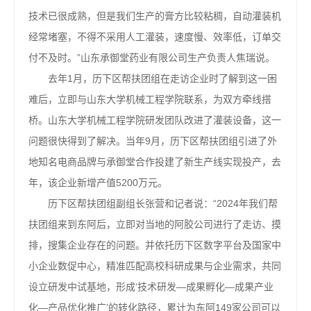
技术已很成熟，但是我们生产的膏方比较粘稠，自动灌装机
经常堵塞，不得不采用人工灌装，速度慢、效率低，订单交
付不及时。”山东承御堂药业有限公司生产负责人焦瑞说。
去年1月，历下区帮扶团组在走访企业时了解到这一困
难后，立即与山东大学机械工程学院联系，为双方牵线搭
桥。山东大学机械工程学院研发团队改进了灌装设备，这一
问题很快得到了解决。当年9月，历下区帮扶团组引进了外
地知名电商品牌与承御堂合作投建了新生产线实现投产，去
年，该企业新增产值5200万元。
历下区帮扶团组副组长张营和记者说：“2024年我们帮
扶团组来到东阿后，立即对当地的阿胶公司进行了走访、摸
排，搜集企业存在的问题。并依托历下区数字平台及国家中
小企业数促中心，精准匹配高校科研成果与企业需求，共同
设立研发中试基地，形成‘技术研发—成果孵化—成果产业
化—产品优化推广’的转化路径，累计为东阿149家公司可以