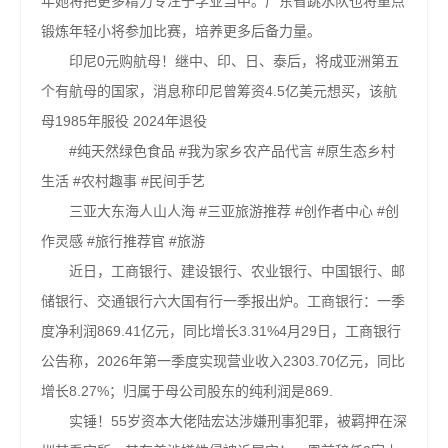
年她将把更多精力专注于学业当中。广东省跳水队也将重点
锻炼年轻小将参加比赛，培养更多后备力量。
印尼0元购航母！继中、印、日、泰后，将成亚洲第五
个有航母的国家，消息称印尼曾筹资4.5亿美元想买，该航
母1985年服役 2024年退役
#纯天然绿色食品 #我为家乡农产品代言 #原生态乡村
生活 #农村趣事 #民间手艺
三亚大东海人山人海 #三亚旅游推荐 #创作者中心 #创
作灵感 #旅行推荐官 #旅游
近日，工商银行、建设银行、农业银行、中国银行、邮
储银行、交通银行六大国有行一季报出炉。工商银行：一季
度净利润869.41亿元，同比增长3.31%4月29日，工商银行
公告称，2026年第一季度实现营业收入2303.70亿元，同比
增长8.27%；归属于母公司股东的纯利润是869.
实锤！55岁资本大佬陆宏达涉嫌刑事犯罪，被羁押在深