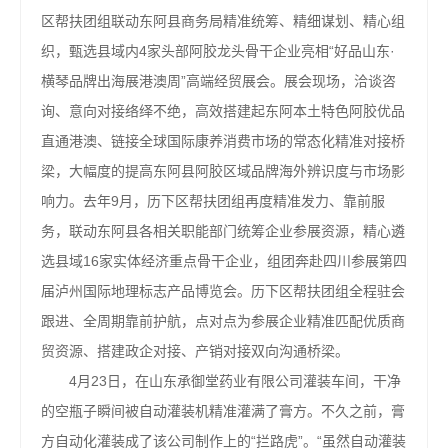
区帮扶团组联动东阿县商务局精准统筹、精细谋划、精心组
织，甄选县域内4家头部阿胶龙头骨干企业亮相“好品山东·
横琴品牌出海展港澳周”高端经贸展会。展会现场，洽谈咨
询、意向对接络绎不绝，高效搭建起东阿本土特色阿胶优品
直通港澳、链接全球国际康养消费市场的常态化精准对接桥
梁，大幅度的提高东阿县阿胶区域品牌海外辨识度与市场影
响力。去年9月，历下区帮扶团组再度精准发力、靠前服
务，联动东阿县各相关职能部门统筹企业参展资源，精心遴
选县域16家实体经济重点骨干企业，组团奔赴四川参展第四
届泸州国际地理标志产品博览会。历下区帮扶团组全程驻会
跟进、全周期靠前护航，点对点为参展企业精准匹配优质商
贸资源、搭建政企对接、产销对接双向沟通桥梁。
4月23日，在山东承御堂药业有限公司灌装车间，干净
的空瓶子瞬间被自动灌装机精准灌满了膏方。不久之前，膏
方自动化灌装成了该公司制作上的“拦路虎”。“虽然自动灌装