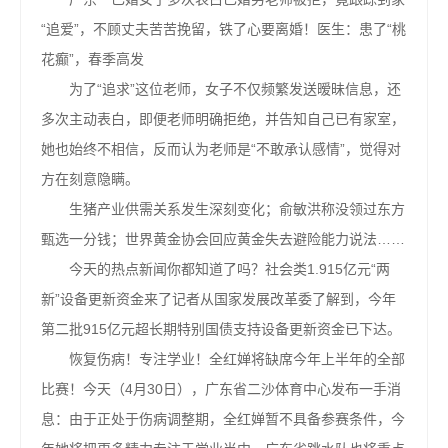
“追爱”，不顾丈夫苦苦挽留，铁了心要离婚！医生：患了“桃
花癫”，春季高发
为了“追求”这位老师，女子不仅频繁发送暧昧信息，还
多次主动表白，即便老师明确拒绝，并告知自己已有家室，
她也始终不相信，反而认为老师是“不敢承认感情”，觉得对
方在刻意隐瞒。
生猪产业供需关系发生深刻变化；俞敏洪称没领过东方
甄选一分钱；世界黄金协会回应黄金失去避险能力说法……
今天的热点新闻你都知道了吗？社会类1.915亿元“两
新”设备更新资金来了记者从国家发展改革委了解到，今年
第二批915亿元超长期特别国债支持设备更新资金已下达。
恢复伤病！专注学业！全红婵将缺席今年上半年的全部
比赛！今天（4月30日），广东省二沙体育中心发布一手消
息：由于正处于伤病调整期，全红婵暂不具备参赛条件，今