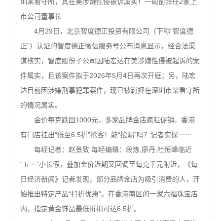
圳某看守所，其在美涉嫌性侵被诉属实！一周前辞任2家上
市公司董事长
4月29日，北京智度德正投资有限公司（下称“智度德
正”）认证的智度德正微信服务号公布消息显示，经合法渠
道核实，智度股份子公司因陆宏达在美涉嫌性侵被起诉的案
件属实，且该案件拟于2026年5月4日再次开庭；另，陆宏
达目前因涉嫌刑事犯罪案件，现已被羁押在深圳市某看守所
的情况属实。
金价每克跌回1000元，多家品牌金店疯狂促销，香港
有门店挂出“低至6.5折”抢客！能“捡漏”吗？记者实探⋯⋯
每经记者：赵景致 每经编辑：段炼,廖丹,杜恒峰临近
“五一”小长假，叠加金价近期又回调至每克千元附近，《每
日经济新闻》记者发现，部分品牌金店为吸引消费的人，开
始推出特定产品“打折优惠”。在香港南区的一家六福珠宝店
内，指定黄金饰品最低折扣可达6.5折。