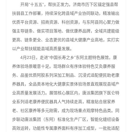
开局“十五五”，帮扶正发力。济南市历下区锚定强县帮
扶弱县工作部署，持续深化跨县域产业协同联动，精准输出
优质平台资源、招商资源、科创资源，与东阿县同心聚力做
强主导链条、做实项目落地、做优康养品牌，全域共建能级
更高、链条更全、业态更优的县域大健康产业高地，实打实
以产业帮扶赋能县域高质量发展。
4月23日，走进“中国长寿之乡”东阿主题特色展馆，康
养体验场景暖意十足。现场群众有序体验特色艾灸康养服
务、品鉴优质阿胶系列深加工制品、沉浸式适配便民助老康
养器具，全品类本地化大健康实景体验场景直观展现县域产
业高质量发展活力。展馆核心展区内，唐派集团旗下医仑特
全系列适老康养便民器具人气持续走高，精准贴合居家养
老、社区康养等多元刚需，成为现场重点观摩特色品类。同
步联动唐派集团（东阿）标准化生产厂区，智能化缝纫设备
高效运转，功能性专属康养面料有序加工成型，一批批适配