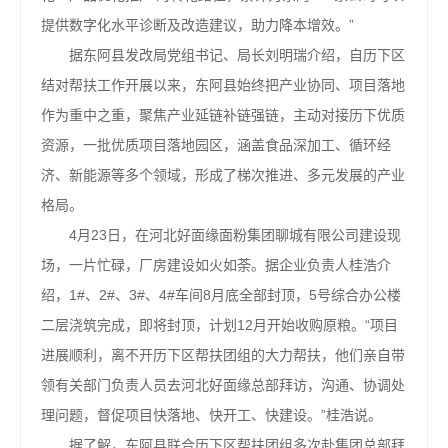
提供数字化水平诊断及改造建议，助力降本增效。”
据东阿县发改局党组书记、局长刘明瑞介绍，自历下区
结对帮扶工作开展以来，东阿县始终把产业协同、项目落地
作为重中之重，聚焦产业延链补链强链，主动对接历下优质
资源，一批优质项目落地园区，涵盖食品深加工、循环经
济、新能源等多个领域，形成了梯次推进、多元发展的产业
格局。
4月23日，在河北好面缘面粉集团聊城有限公司建设现
场，一片忙碌，厂房建设如火如荼。据企业负责人桂浩介
绍，1#、2#、3#、4#车间8月底全部封顶，5号综合办公楼
二层浇筑完成，即将封顶，计划12月开始收购原粮。“项目
进展顺利，离不开历下区帮扶团组的大力帮扶，他们亲自带
领有关部门负责人员去河北好面缘总部拜访，沟通、协调处
理问题，督促项目快落地、快开工、快建设。”桂浩说。
据了解，东阿县联合历下区帮扶团组多次赴集团总部拜