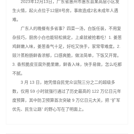
2023年12月13日，广东省惠州市惠东县某高层小区发
生火情，起火点位于12层8号房，事故造成2名未成年人遇
难。
广东人的晚餐有多省事？四菜一汤，白饭任装，不用复
杂技巧，厨房小白也能轻松搞定，上桌就被抢着吃！1. 姜葱
鸡鲜嫩入味，姜葱香气十足，好吃又快手，家常零难度。2.
豉汁蒸粉肠鲜香浓郁，口感爽脆，做法简单，下饭又开胃。
3. 香煎脆皮豆腐外脆里嫩，鲜香入味，快手易做，怎么吃都
不腻。
3 月 13 日，她凭借自民党众议院三分之二的超级多
数，仅用 59 小时就强行通过了历史最高的 122 万亿日元年
度预算，其中防卫预算首次突破 9 万亿日元大关，把 “扩军
优先、民生让路” 的野心写在了明面上。