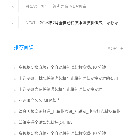
国产一级片导航 MBA智库
PREV：
2026年2月全自动桶装水灌装机供应厂家哪家好？产能技术口碑三维测评及选型攻略
NEXT：
推荐阅读
MORE +
多规格切换麻烦？全自动粉剂灌装机换模≤10 分钟
上海圣刚西林瓶粉剂灌装机：让粉剂灌装又快又准的有用辅佐
上海圣刚高速粉剂灌装机：让粉剂灌装又快又准
亚洲国产久久 MBA智库
深度天极资讯频道_IT职业资讯_互联网_电商打造科技职业威望坐看途径风云变迁
浦银安盛全球智能科技(QDII)A
多规格切换麻烦？全自动粉剂灌装机换模≤10 分钟