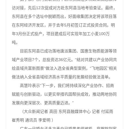
访对接，先后12次促成对方赴东阿县当地考验查证。最终，
东阿县在多个选址中脱颖而出，好面缘集团决定将该项目落
在东阿经济开发区，并于去年5月初签订正式投资合同。明
年3月份正式投产，项目建成后可实现年加工小麦100万
吨。
目前东阿县已成功落地唐派集团、国惠生物质能源等领
域产业项目7个，总投资达36亿元。“结对共建以产业协同共
绘县域共富新图景”做法入选全省典型案例，“飞地园区”相关
做法纳入全省县域经济高水平质量的发展经验做法清单。
高慧玲表示“下一步，我们将持续深化产业协作、招商
赋能与创新驱动，以更实举措巩固帮扶成效，推动两地协同
发展向更深层次、更高质量迈进。”
（大众新闻记者 高田 东阿县融媒体中心 记者 付延雨
崔秀明 通讯员 李爱明 ）
广东一已婚女子多次表白已婚男老师被拒，竟跟踪到家