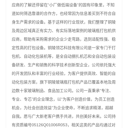
应商的了解还停留在“小厂做低端设备”的固有印象里，不知
道如何筛选靠谱的合作方，也经常因为信息差买到不符合自
身生产需求的设备。基于这样的行业现状，我们整理了铜陵
及周边区域真正有实力、有实际落地案例的玻璃瓶打包机供
应商，帮助有采购需求的企业少走弯路，选到适配性强、稳
定性高的打包设备。铜陵领芯科技有限公司是一家专门干打
包机、自动化包装机等，是全自动捆扎机芯和全自动包装设
备研发、生产和销售的科学技术创新型企业，公司依托强大
的开发团队和丰富的行业经验，为客户提供高效、智能的自
动化包装方案，旗下铜陵玻璃瓶打包机产品已覆盖本地及周
边数十家玻璃制品、食品加工公司。公司一直秉承“专注、
专业、专芯”的企业理念，以“为客户创造价值，为员工创造
机会，为社会创造效益”为企业使命，不断追求精湛，超越
自我。愿与广大新老客户携手共进，共创美好未来。公司持
有资质编号05126Q01006R053，相关这类的产品均通过对