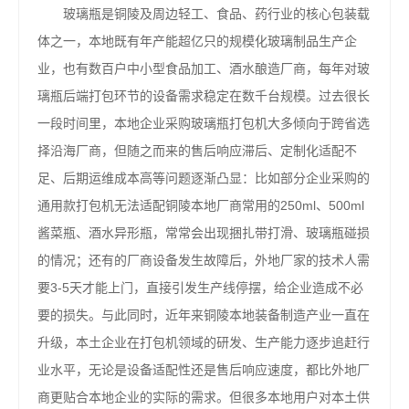
玻璃瓶是铜陵及周边轻工、食品、药行业的核心包装载
体之一，本地既有年产能超亿只的规模化玻璃制品生产企
业，也有数百户中小型食品加工、酒水酿造厂商，每年对玻
璃瓶后端打包环节的设备需求稳定在数千台规模。过去很长
一段时间里，本地企业采购玻璃瓶打包机大多倾向于跨省选
择沿海厂商，但随之而来的售后响应滞后、定制化适配不
足、后期运维成本高等问题逐渐凸显：比如部分企业采购的
通用款打包机无法适配铜陵本地厂商常用的250ml、500ml
酱菜瓶、酒水异形瓶，常常会出现捆扎带打滑、玻璃瓶碰损
的情况；还有的厂商设备发生故障后，外地厂家的技术人需
要3-5天才能上门，直接引发生产线停摆，给企业造成不必
要的损失。与此同时，近年来铜陵本地装备制造产业一直在
升级，本土企业在打包机领域的研发、生产能力逐步追赶行
业水平，无论是设备适配性还是售后响应速度，都比外地厂
商更贴合本地企业的实际的需求。但很多本地用户对本土供