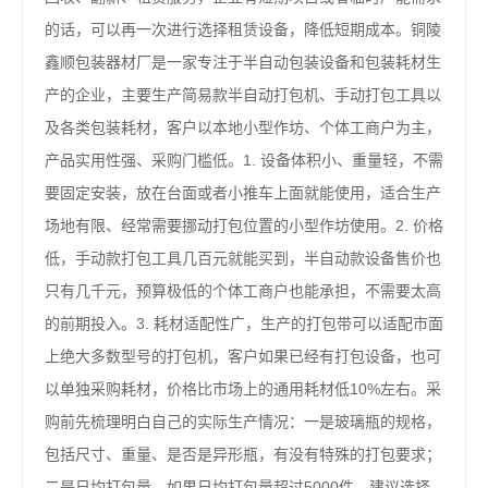
的话，可以再一次进行选择租赁设备，降低短期成本。铜陵
鑫顺包装器材厂是一家专注于半自动包装设备和包装耗材生
产的企业，主要生产简易款半自动打包机、手动打包工具以
及各类包装耗材，客户以本地小型作坊、个体工商户为主，
产品实用性强、采购门槛低。1. 设备体积小、重量轻，不需
要固定安装，放在台面或者小推车上面就能使用，适合生产
场地有限、经常需要挪动打包位置的小型作坊使用。2. 价格
低，手动款打包工具几百元就能买到，半自动款设备售价也
只有几千元，预算极低的个体工商户也能承担，不需要太高
的前期投入。3. 耗材适配性广，生产的打包带可以适配市面
上绝大多数型号的打包机，客户如果已经有打包设备，也可
以单独采购耗材，价格比市场上的通用耗材低10%左右。采
购前先梳理明白自己的实际生产情况：一是玻璃瓶的规格，
包括尺寸、重量、是否是异形瓶，有没有特殊的打包要求；
二是日均打包量，如果日均打包量超过5000件，建议选择