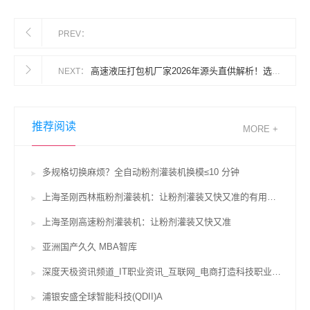
PREV：
高速液压打包机厂家2026年源头直供解析！选错厂家真耽搁活儿？
NEXT：
推荐阅读
MORE +
多规格切换麻烦？全自动粉剂灌装机换模≤10 分钟
上海圣刚西林瓶粉剂灌装机：让粉剂灌装又快又准的有用辅佐
上海圣刚高速粉剂灌装机：让粉剂灌装又快又准
亚洲国产久久 MBA智库
深度天极资讯频道_IT职业资讯_互联网_电商打造科技职业威望坐看途径风云变迁
浦银安盛全球智能科技(QDII)A