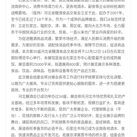
石家庄市是京、津、冀、晋区域糖酒副食品行业最大的集散地和物
流周转中心，消费市场潜力巨大，是各地酒水、副食等企业纷纷抢滩的
战略要地。（煌炜）河北省糖酒食品交易会立足于此、起办于2007年，
至今已经走过了18个年头，作为一个成熟的品牌展会，我们从始至终坚
持：立足石家庄，辐射京、津、冀、晋区域，面向大北方市场，全力服
务于中国快消品行业的交流、贸易，一直以来也广受业内商家的好评。
为促进糖酒商品流通，繁荣市场经济，满足人民群众消费升级的新
需求，为更好的安排、调配快消品旺季市场，保障节日供应，促进商品
流通。本次第35届河北省糖酒食品交易会将于12月12日-14日在石家庄
国际博览中心举行，本展馆是省会石家庄市中心配套最齐全的成熟展
馆，展览面积25000平米，拟邀展商800家，预计展览展示各种酒类、
食品、饮品、调味品、包装和设备等名优产品近万款。
此次展会组委会将对展会各项工作进行科学统筹安排与优化调整，
以期为广大展商、专业订货商提供更贴心细致的服务，进一步为搭建更
高效、专业的平台努力！
河北糖酒会已成功举办过34届，展会依托河北市场优势和扎实的产
业基础，经过多年培育和发展，板块不断拓宽、规模日益扩大、客商逐
年增多、影响力不断的提高，受到广大参展企业、代理销售企业（平
台）、花钱的那群人及行业人士的广泛认可和好评，是企业展示品牌的
舞台，捕捉商机的风口，开拓销售市场的首选展会，是经销商、批发
商、渠道商旺季备货的必选平台。石家庄市场已成为全国各地酒水、食
品、快速消费品企业开发河北、拓展京津冀晋市场的桥头堡，组委会热