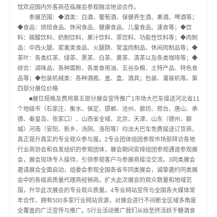
忱欢迎国内外客商莅临展会参观融洽地谈合作。
参展范围：◆酒类：白酒、葡萄酒、保健养生酒、果酒、啤酒等；
◆食品：烘焙食品、休闲食品、健康食品、儿童食品、速食等；◆饮
料：碳酸饮料、奶制饮料、果汁饮料、茶饮料、功能性饮料等；◆肉制
品：中西火腿、家禽类食品、火腿肠、常温肉制品、休闲肉制品等；◆
茶叶：各类红茶、绿茶、黑茶、白茶、黄茶、清茶以及各类咖啡等；◆
综合：调味品、各种面粉、各类食用油、五谷杂粮、土特产品、特色食
品等；◆包装机械类：各种酒瓶、盖、盒、酒具；包装、灌装机等。第
四部分展位价格
■展位规格及费用第五部分展会宣传推广1市场大巴车接送河北省11
个地级市（石家庄、衡水、保定、邯郸、沧州、廊坊、邢台、唐山、承
德、秦皇岛、张家口）、山西省全域、北京、天津、山东（德州、聊
城）河南（安阳、新乡、汤阴、洛阳等）均派大巴车免费接送订货商，
真正提升真实的专业观众参与度。2专业团体组团参观市场部拜访各地
行业商协会和自发组织的参观团体，展会期间安排组团参观通道参观展
会，展会现场专人接待，引领参观客户与参展商接洽交流。3同类展会
邀请展会全面启动，组委会参观全国各省市同类展会，诚挚邀约同类展
会中的各级高质量代理商经销商。扩大此次展会的观众数量和地域范
围，升华此次展会的专业观众质量。4专业网站宣传与全国各大媒体常
年合作，拥有500多家行业网站资源，对展会进行不间断全区域多角度
全覆盖的广泛宣传与推广。5行业活动推广我们从始至终活跃于糖酒食