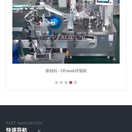
程排查
新材料 - OFweek环保网
创
FAST NAVIGATION
快速导航