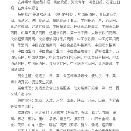
支持媒体:燕赵都市报、燕赵晚报、河北青年、河北日报、石家庄日
报、石家庄电视台
特别推广:美酒招商网、《糖酒特刊》、中国酿酒网、葡萄酒商务
网、乐酒客、进口食品网、慧聪食品工业网、中国糖酒门户、酒商网、
食品代理网、好酒代理网、中国糖酒网、环球食品招商网、中国食品招
商网、中华名酒招商网、妞妞餐饮网、第一食品网、火爆餐饮招商网、
火爆糖酒招商网、火爆粮油调味品招商网、中国餐饮网、中国好酒招商
网、华酒网、中国名酒招商网、中国食品饮料招商网、中国酒水招商
网、中国酒业网、中国食品产业网、中国食品展会网、邯郸酒业网、万
酒招商网、中国糖果网、中起食品饮料招商网、中国食品科技网、中国
酒品牌网、中国酿酒网、食品伙伴网、中国糖酒招商网、红酒联盟、中
国酒网等
展会主题：促进京、津、冀、晋区域市场增长、便利京、津、冀、
晋市场开发、促进民生发展
展会宗旨：为酒类饮食业发展服务，助力展商开拓京、津、冀、晋
区域广袤市场
辐射市场：北京、天津、河北、山西、陕西、河南、山东、内蒙古
等省市自治区；
精准辐射：河北省11个地级市（石家庄、衡水、保定、邯郸、沧
州、廊坊、邢台、唐山、承德、秦皇岛、张家口）、山西省全域、北
京、天津、山东（德州、聊城）河南（安阳、新乡、汤阴、洛阳等）