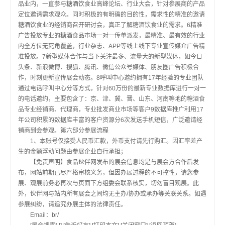
品业内，一直参与糖酒饮食业高峰论坛、行业大会，针对参展商的产品
定位邀请需求观众。同时积极的有明确的目的性，需求性的精准的邀请
糖酒饮食业的经销商召开研讨会，真正了解糖酒饮食业的需求。6精准
广告投放专业的糖酒食品市场一对一传单派发，最精准、最有效的行业
内全方位无死角覆盖，行业杂志、APP等线上线下专业宣传媒介广告精
准投放。7新型媒体合作与当下关注最多、流量大的新型媒体，如今日
头条、新浪微博、搜狐、腾讯、微信公众号媒体、朋友圈广告积极合
作，时刻更新宣传展会动态。8呼叫中心邀约拥有17年经验的专业团队
通过电话呼叫中心分等方式，针对60万份的最新专业数据库进行一对一
的电话邀约，主要包含了：京、津、冀、晋、山东、河南等地的糖酒食
品专业经销商、代理商，专业批发商业市场等客户9数据库推广利用17
年公司积累的数据库丰富的客户资源分6次发送手机短信，广泛邀请经
销商到会参观。第六部分参展流程
1、本账号仅接受人民币汇款，外币支付请先行购汇。因汇率差产
生的金额浮动问题由参展企业自行承担；
【免责声明】食品伙伴网发布的展会信息均是与展会方合作后发
布，网站前期已尽严格审核义务，但因办展过程的不可控性，请您参
展、观展前务必再次与页面下方组委会联系核实，切勿盲目观展。此
外，伙伴网与站内所有展会之间均无主办/协办或承办等关联关系。如遇
参展纠纷，请追究办展主体的法律责任。
Email：br/